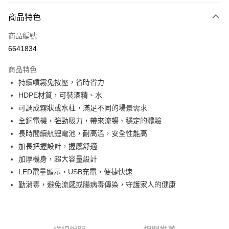
付款方式
商品特色
信用卡一次付款
商品編號
LINE Pay
6641834
Apple Pay
商品特色
悠遊付
持續噴霧免按壓，省時省力
HDPE材質，可裝酒精、水
Google Pay
可調成霧狀或水柱，滿足不同的場景需求
全盈+PAY
全銅電機，強勁吸力，帶來流暢、穩定的體驗
長時間續航鋰電池，耐高溫，安全性能高
ATM付款
加長把握設計，握感舒適
加厚機身，超大容量設計
運送方式
LED電量顯示，USB充電，便捷快速
宅配
勤消毒，避免流感或腸病毒傳染，守護家人的健康
每筆NT$80，滿NT$990(含以上)免運費
【免運費】
免運費