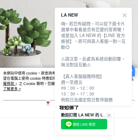
LA NEW
嗨~ 若您有疑問，可以從下面卡片
選單中看看是否有您要的答案喔！
或是加入 LA NEW 的【LINE 官方
帳號】，即可與真人客服一對一互
動😊
⚠️請注意，此處為系統自動回覆，
無法對話互動⚠️
本網站中使用 cookie，欲查詢有關本網站使用 cookie 方式之詳情，及若您不希
【真人客服服務時間】
望在電腦上使用 cookie 時應如何變更電腦的 cookie 設定，請參閱本網站「
隱私
週一至週五
權條款
」之 Cookie 聲明。您繼續使用本網站即表示您同意本公司得按本網站使
09：00 ~ 12：00
用條款之 Cookie 聲明使用 cookie。
了解更多 >
13：30 ~ 17：30
例假日及國定假日暫停服務
我知道了
歡迎訂閱 LA NEW 的 LINE 官方帳號
連結 LINE 帳號