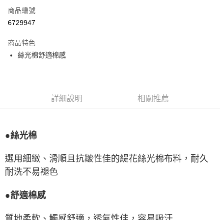
商品編號
LINE Pay
6729947
Apple Pay
商品特色
悠遊付
絲光棉舒適棉感
Google Pay
全盈+PAY
詳細說明
相關推薦
ATM付款
運送方式
●絲光棉
宅配
選用細緻、滑順且抗皺性佳的緹花絲光棉布料，耐久
每筆NT$80，滿NT$990(含以上)免運費
耐洗不易褪色
付款後門市自取
每筆NT$80，滿NT$699(含以上)免運費
●舒適棉感
質地柔軟、觸感舒適，透氣性佳，容易吸汗