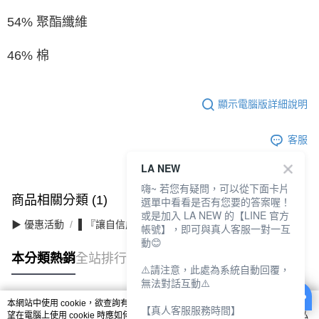
54% 聚酯纖維
46% 棉
顯示電腦版詳細說明
客服
LA NEW
嗨~ 若您有疑問，可以從下面卡片
商品相關分類 (1)
選單中看看是否有您要的答案喔！
或是加入 LA NEW 的【LINE 官方
▶ 優惠活動
▌『讓自信成為日常』滿件最高3折
帳號】，即可與真人客服一對一互
動😊
本分類熱銷
全站排行
⚠️請注意，此處為系統自動回覆，
無法對話互動⚠️
本網站中使用 cookie，欲查詢有關本網站使用 cookie 方式之詳情，及若您不希
【真人客服服務時間】
熱門標籤
望在電腦上使用 cookie 時應如何變更電腦的 cookie 設定，請參閱本網站「
隱私