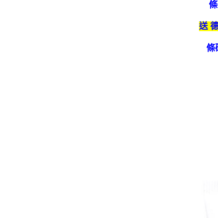
條碼2
送 
條碼