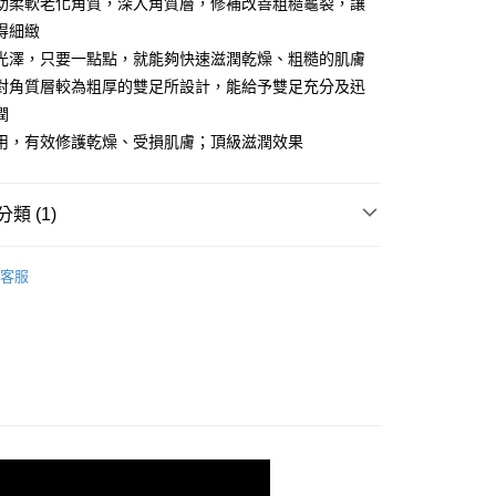
助柔軟老化角質，深入角質層，修補改善粗糙龜裂，讓
y
得細緻
光澤，只要一點點，就能夠快速滋潤乾燥、粗糙的肌膚
對角質層較為粗厚的雙足所設計，能給予雙足充分及迅
潤
用，有效修護乾燥、受損肌膚；頂級滋潤效果
類 (1)
0，滿NT$990(含以上)免運費
◢ 樂悠生活 嚴選好物
個人護理(美保/清潔/用品)
客服
】