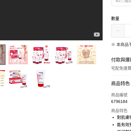
B2＿龜
數量
※ 本商品
付款與運
宅配免運
付款方式
商品特色
信用卡一
商品編號
6796184
LINE Pay
商品特色
Apple Pay
對肌膚
能有效
悠遊付