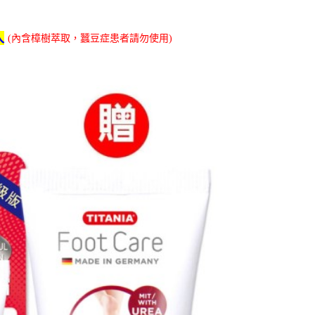
入
(內含樟樹萃取，蠶豆症患者請勿使用)