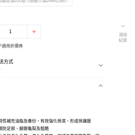
裂護足霜3入組（送護手霜20ml乙條）
清除
紀錄
不適用折價券
送方式
費
次付款
特性補充油脂及養份，有效強化保濕、形成保護膜
預防足部、腳跟龜裂及粗糙