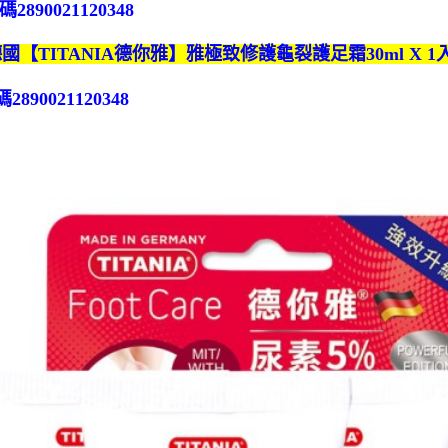
890021120348
德國【TITANIA德你雅】雅極致修護龜裂護足霜30ml X 1
2890021120348