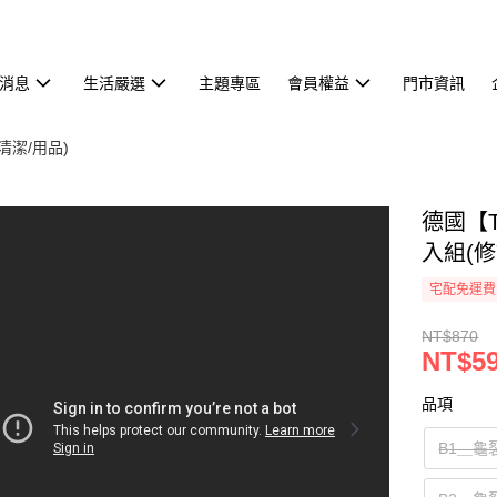
消息
生活嚴選
主題專區
會員權益
門市資訊
清潔/用品)
德國【
入組(
宅配免運費
NT$870
NT$5
品項
B1＿龜