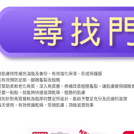
對肌膚特性補充油脂及養份，有效強化保濕、形成保護膜
能有效預防足部、腳跟龜裂及粗糙
可幫助柔軟老化角質，深入角質層，修補改善粗糙龜裂，讓肌膚變得細緻
只要一點點，就能夠快速滋潤乾燥、粗糙的肌膚
特別針對角質層較為粗厚的雙足所設計，能給予雙足充分及迅速的滋潤
每天使用，有效修護乾燥、受損肌膚；頂級滋潤效果