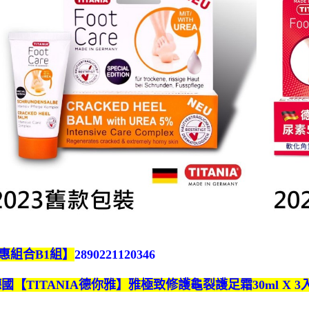
惠組合B1組】
2890221120346
德國【TITANIA德你雅】雅極致修護龜裂護足霜30ml X 3