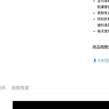
並可幫
Google Pa
肌膚變
柔軟有
全盈+PAY
特別針
ATM付款
速的滋
每天使
運送方式
商品相關分
宅配
每筆NT$8
◤生活嚴選
分享
【免運費
免運費
說明
相關推薦