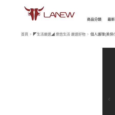
商品分類
最新
首頁
◤生活嚴選◢ 樂悠生活 嚴選好物
個人護理(美保/