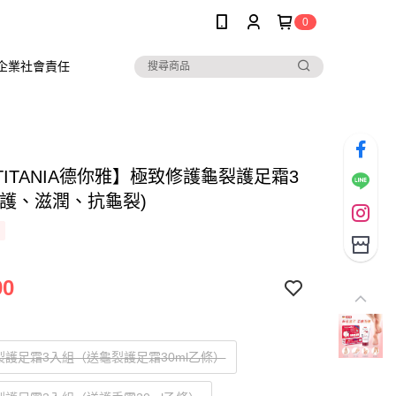
0
企業社會責任
TITANIA德你雅】極致修護龜裂護足霜3
修護、滋潤、抗龜裂)
90
裂護足霜3入組（送龜裂護足霜30ml乙條）