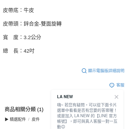
皮帶底：牛皮
皮帶頭：鋅合金-雙面旋轉
寬 度：3.2公分
總 長：42吋
顯示電腦版詳細說明
客服
LA NEW
嗨~ 若您有疑問，可以從下面卡片
商品相關分類 (1)
選單中看看是否有您要的答案喔！
或是加入 LA NEW 的【LINE 官方
▶ 精選配件
皮件
帳號】，即可與真人客服一對一互
動😊