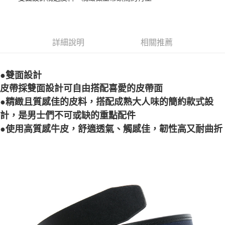
Google Pay
全盈+PAY
詳細說明
相關推薦
ATM付款
●雙面設計
運送方式
皮帶採雙面設計可自由搭配喜愛的皮帶面
宅配
●精緻且質感佳的皮料，搭配成熟大人味的簡約款式設
每筆NT$80，滿NT$990(含以上)免運費
計，是男士們不可或缺的重點配件
付款後門市自取
●使用高質感牛皮，舒適透氣、觸感佳，韌性高又耐曲折
每筆NT$80，滿NT$699(含以上)免運費