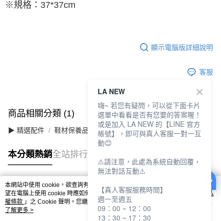
※規格：37*37cm
顯示電腦版詳細說明
客服
LA NEW
嗨~ 若您有疑問，可以從下面卡片
商品相關分類 (1)
選單中看看是否有您要的答案喔！
或是加入 LA NEW 的【LINE 官方
▶ 精選配件
鞋材保養品
帳號】，即可與真人客服一對一互
動😊
本分類熱銷
全站排行
⚠️請注意，此處為系統自動回覆，
無法對話互動⚠️
本網站中使用 cookie，欲查詢有關本網站使用 cookie 方式之詳情，及若您不希
【真人客服服務時間】
熱門標籤
望在電腦上使用 cookie 時應如何變更電腦的 cookie 設定，請參閱本網站「
隱私
週一至週五
權條款
」之 Cookie 聲明。您繼續使用本網站即表示您同意本公司得按本網站使
09：00 ~ 12：00
用條款之 Cookie 聲明使用 cookie。
了解更多 >
13：30 ~ 17：30