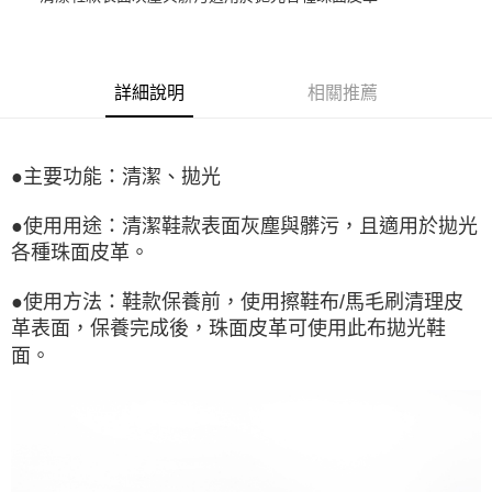
Google Pay
全盈+PAY
詳細說明
相關推薦
ATM付款
運送方式
●主要功能：
清潔、拋光
宅配
●使用用途：
清潔鞋款表面灰塵與髒污，且適用於拋光
每筆NT$80，滿NT$990(含以上)免運費
各種珠面皮革。
付款後門市自取
●使用方法：
鞋款保養前，使用擦鞋布/馬毛刷清理皮
每筆NT$80，滿NT$699(含以上)免運費
革表面，保養完成後，珠面皮革可使用此布拋光鞋
面。