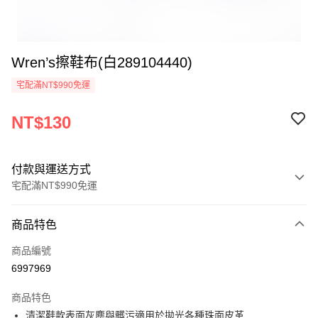
Wren’s擦鞋布(白289104440)
宅配滿NT$990免運
NT$130
付款與運送方式
宅配滿NT$990免運
付款方式
商品特色
信用卡一次付款
商品編號
LINE Pay
6997969
Apple Pay
商品特色
悠遊付
清潔鞋款表面灰塵與髒污適用於拋光各種珠面皮革