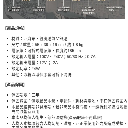
【產品規格】
材質：亞麻布，親膚透氣又舒適
尺寸 / 重量：55 x 39 x 19 cm / 約 1.8 kg
電源線：可拆式電源線，長度約185 cm
額定輸入電壓：100V ~ 240V；50/60 Hz；0.7A
額定輸出電壓：12V ； 2A
額定功率：24W
其他：滾輪區域保潔套可拆下清洗
【產品保固】
保固期限：三年
保固範圍：僅限產品本體，零配件、耗材與電池，不在保固範圍內
本產品鑑賞期非試用期，若非商品本身瑕疵，一經拆封如造成污損
需酌收整新費用
本產品為個人衛生，恕無法退換(產品瑕疵不再此限)
人為因素損壞包含人為切割、碰撞、非正常使用外力所造成受損，
不屬於保固範圍內