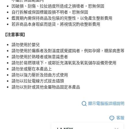
因破損、刮傷、拉扯過度所造成之損壞者，恕無保固
自行拆解或保固標籤毀損不明者，恕無保固
鑑賞期內需保持商品及包裝的完整性，以免產生整新費用
若非商品本身瑕疵而退貨，將視情況酌收整新費用
【注意事項】
請勿使用於嬰兒
請勿使用於癱瘓者及對溫度感覺遲鈍者，例如孕婦，糖尿病患等
請勿使用於熟睡者或無意識患者
請勿於易燃環境下，或鄰近充滿氧氣及氧氣儲存設備旁使用
請勿坐或壓在本產品上
請勿以強力壓折及扭曲方式使用
請勿以拉扯電線方式拔去插頭
請勿以別針或其他金屬物品固定本產品
顯示電腦版詳細說明
客服