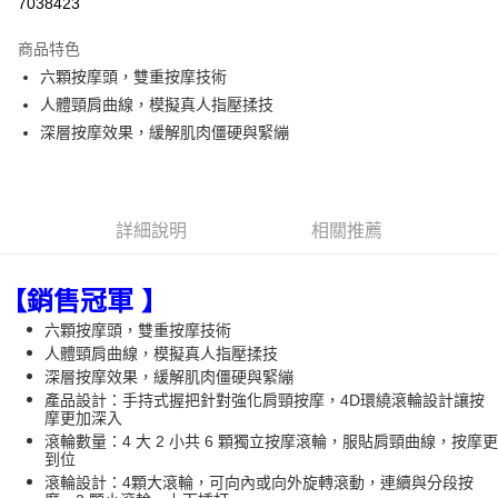
7038423
Apple Pay
商品特色
悠遊付
六顆按摩頭，雙重按摩技術
人體頸肩曲線，模擬真人指壓揉技
Google Pay
深層按摩效果，緩解肌肉僵硬與緊繃
全盈+PAY
ATM付款
詳細說明
相關推薦
運送方式
宅配
【銷售冠軍 】
每筆NT$80，滿NT$990(含以上)免運費
六顆按摩頭，雙重按摩技術
人體頸肩曲線，模擬真人指壓揉技
【免運費】
深層按摩效果，緩解肌肉僵硬與緊繃
免運費
產品設計：手持式握把針對強化肩頸按摩，4D環繞滾輪設計讓按
摩更加深入
滾輪數量：4 大 2 小共 6 顆獨立按摩滾輪，服貼肩頸曲線，按摩更
到位
滾輪設計：4顆大滾輪，可向內或向外旋轉滾動，連續與分段按