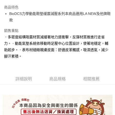
Apple Pay
商品特色
悠遊付
BioDCS力學動能鞋墊緩震減壓系列本商品適用LA NEW及他牌鞋
款
Google Pay
銷售重點
全盈+PAY
．多密度結構吸震材質減緩著地力道衝擊，反彈材質推進行走省
ATM付款
力。．動能氣墊系統依移動時足壓中心位置設計，使著地穩定，輔
助起步。．表布材細緻親膚皮面：舒適皮革觸感，吸濕透氣，減少
運送方式
腳汗累積。
宅配
每筆NT$80，滿NT$990(含以上)免運費
付款後門市自取
詳細說明
商品規格
相關推薦
每筆NT$80，滿NT$699(含以上)免運費