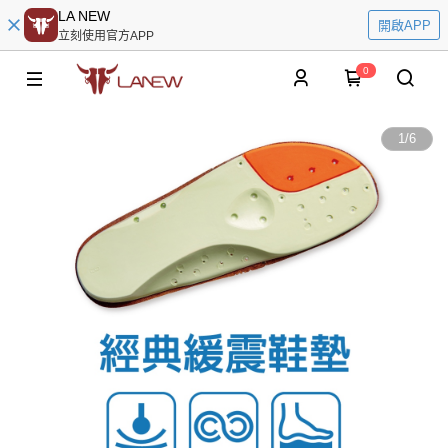
LA NEW
開啟APP
立刻使用官方APP
0
1
/
6