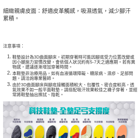
細緻親膚皮面：舒適皮革觸感，吸濕透氣，減少腳汗
累積。
注意事項：
鞋墊設計為3D曲面腳床，初期穿著時可能因腳底受力位置改變或
因小腿施力習慣改變，會依個人狀況約有5-7天之適應期。若有異
物感，建議逐漸增加穿著時間。
本鞋墊非治療用品，如有血液循環障礙、糖尿病、濕疹、足部問
題，請洽詢專業醫師。
由於3D曲面腳床與腳底接觸面積較大、包覆性、密合度較高，透
氣效果不如一般平面鞋墊，請搭配吸汗效果較佳之襪子穿著，並經
常將鞋墊抽出擦拭、陰乾。