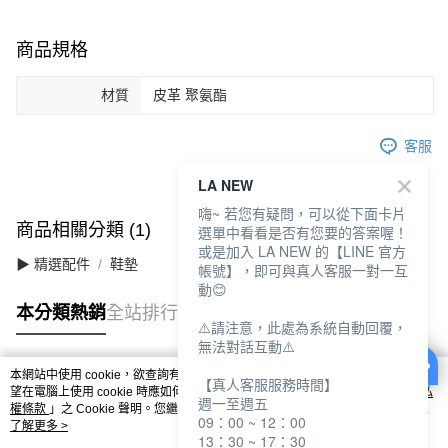
商品規格
材質
皮革 聚氨酯
客服
LA NEW
嗨~ 若您有疑問，可以從下面卡片
商品相關分類 (1)
選單中看看是否有您要的答案喔！
或是加入 LA NEW 的【LINE 官方
▶ 精選配件
鞋墊
帳號】，即可與真人客服一對一互
動😊
本分類熱銷
全站排行
⚠️請注意，此處為系統自動回覆，
無法對話互動⚠️
本網站中使用 cookie，欲查詢有關本網站使用 cookie 方式之詳情，及若您不希
【真人客服服務時間】
熱門標籤
望在電腦上使用 cookie 時應如何變更電腦的 cookie 設定，請參閱本網站「
隱私
週一至週五
權條款
」之 Cookie 聲明。您繼續使用本網站即表示您同意本公司得按本網站使
09：00 ~ 12：00
用條款之 Cookie 聲明使用 cookie。
了解更多 >
13：30 ~ 17：30