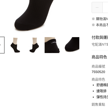
※ 購物滿N
※ 本商品
付款與運
宅配滿NT$
付款方式
商品特色
信用卡一
商品編號
7550520
LINE Pay
商品特色
Apple Pay
舒適棉
速吸排
悠遊付
彈性持
Google Pa
銷售重點