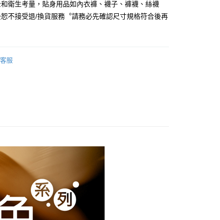
全和衛生考量，貼身用品如內衣褲、襪子、褲襪、絲襪
後恕不接受退/換貨服務︒請務必先確認尺寸規格符合後再
客服
0，滿NT$990(含以上)免運費
市自取
0，滿NT$699(含以上)免運費