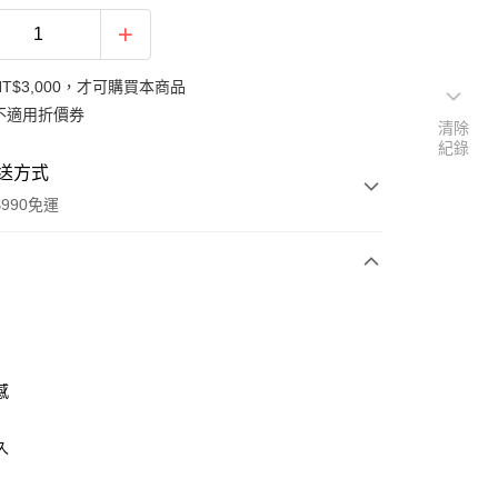
T$3,000，才可購買本商品
不適用折價券
清除
紀錄
送方式
990免運
次付款
感
久
y