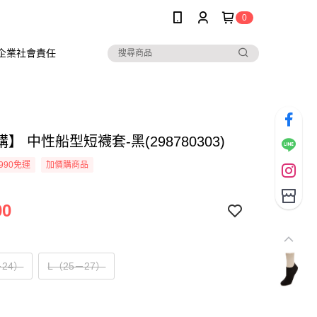
0
企業社會責任
】 中性船型短襪套-黑(298780303)
990免運
加價購商品
00
－24）
L（25－27）