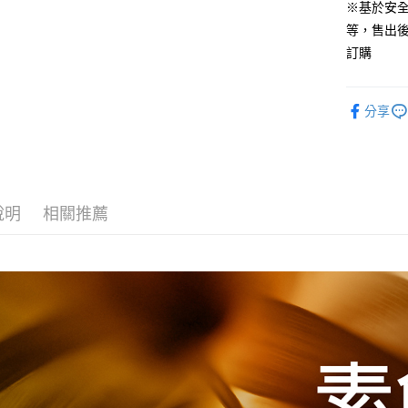
※基於安
全盈+PAY
等，售出
ATM付款
訂購
運送方式
分享
宅配
每筆NT$8
付款後門
說明
相關推薦
每筆NT$8