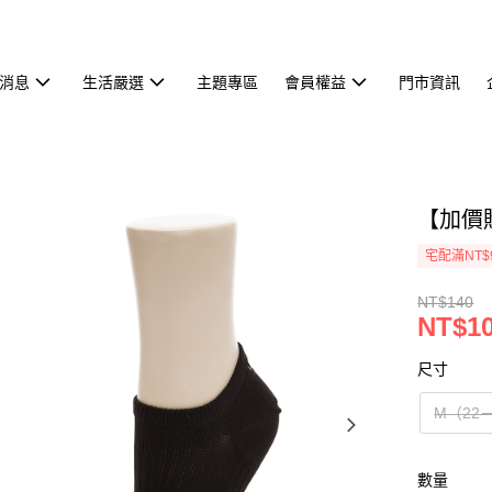
消息
生活嚴選
主題專區
會員權益
門市資訊
【加價購
宅配滿NT$
NT$140
NT$1
尺寸
M（22
數量