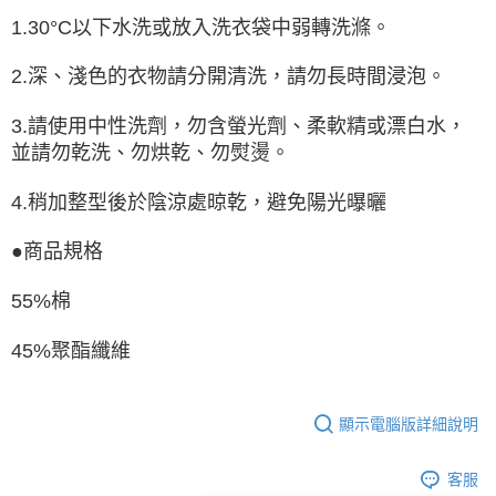
1.30°C以下水洗或放入洗衣袋中弱轉洗滌。
2.深、淺色的衣物請分開清洗，請勿長時間浸泡。
3.請使用中性洗劑，勿含螢光劑、柔軟精或漂白水，
並請勿乾洗、勿烘乾、勿熨燙。
4.稍加整型後於陰涼處晾乾，避免陽光曝曬
●商品規格
55%棉
45%聚酯纖維
顯示電腦版詳細說明
客服