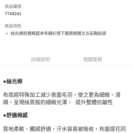
商品編號
LINE Pay
7749241
Apple Pay
商品特色
悠遊付
絲光棉舒適棉感本布襯衫領下襬兩側開叉左前胸貼袋
Google Pay
全盈+PAY
詳細說明
相關推薦
ATM付款
運送方式
●
絲光棉
宅配
布底經特殊加工減少表面毛羽，使之更為細緻、滑
每筆NT$80，滿NT$990(含以上)免運費
順，呈現絲質般的細緻光澤， 提升整體抗皺性
付款後門市自取
●
舒適棉感
每筆NT$80，滿NT$699(含以上)免運費
質地柔軟、觸感舒適，汗水容易被吸收，布面提花同