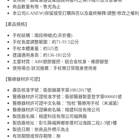
使用前，請確實遵從產品說明書內之操作指示及注意事項
商品數量有限，售完為止
本公司(LANEW)保留接受訂購與否以及最終解釋/調整/修改之權利
【產品規格】
手杖結構：兩段伸縮式(非折疊)
手杖長度調整範圍：約71-93.5公分
手杖本體重量：約525克
建議適用身高：約136-181公分
主要材質：ABS塑膠握把、鋁合金杖身、橡膠腳墊
使用場合/狀況推薦：手杖需日常隨身使用者
【醫療器材許可證】
廣告核准字號：衛部器廣字第10812017號
醫療器材許可證核准字號：衛部醫器製壹登字第006601號
醫療器材許可證中文名稱："悅杖"醫療用手杖（未滅菌）
醫療器材許可證藥商名稱：榕建科技有限公司
製造廠名稱：榕建科技有限公司福興廠
製造廠地址：彰化縣福興鄉麥厝村沿海路二段2-3號1樓
製造日期：依商品外標示為主
有效期間或保存期限：無