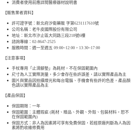
消費者使用前應詳閱醫療器材說明書
【販售業者資料】
許可證字號：新北府汐衛藥販 字第6231117610號
公司名稱：老牛皮國際股份有限公司
地址：新北市汐止區大同路三段218號6樓
諮詢專線：02-8647-2525
服務時間：週一至週五 09:00~12:00，13:30~17:00
【注意事項】
手杖專用「止滑腳墊」為耗材，不在保固範圍內
尺寸為人工實際測量，多少會存在些許誤差，請以實際產品為主
圖片與實品因拍攝燈光和每台電腦、手機會有些許的色差，產品顏
色請以實際產品為主
【產品保固】
保固期限：一年
保固範圍：主體瑕疵 (耗材、贈品、外觀、外殼、包裝材料，恕不
在保固範圍內)
保固方式：非人為因素將可享有免費保固，若經原廠判斷為人為因
素將酌收維修費用