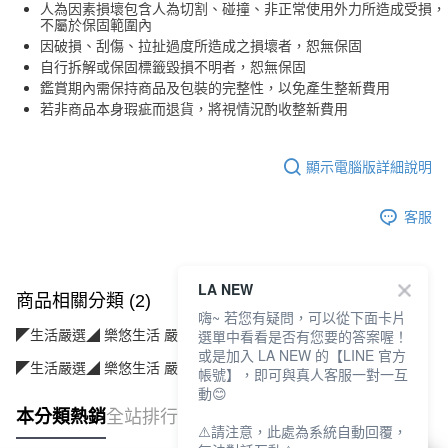
人為因素損壞包含人為切割、碰撞、非正常使用外力所造成受損，
不屬於保固範圍內
因破損、刮傷、拉扯過度所造成之損壞者，恕無保固
自行拆解或保固標籤毀損不明者，恕無保固
鑑賞期內需保持商品及包裝的完整性，以免產生整新費用
若非商品本身瑕疵而退貨，將視情況酌收整新費用
顯示電腦版詳細說明
客服
LA NEW
商品相關分類 (2)
嗨~ 若您有疑問，可以從下面卡片
選單中看看是否有您要的答案喔！
◤生活嚴選◢ 樂悠生活 嚴選好物
運動休閒(運動/旅遊/配件)
或是加入 LA NEW 的【LINE 官方
◤生活嚴選◢ 樂悠生活 嚴選好物
個人護理(美保/清潔/用品)
帳號】，即可與真人客服一對一互
動😊
本分類熱銷
全站排行
⚠️請注意，此處為系統自動回覆，