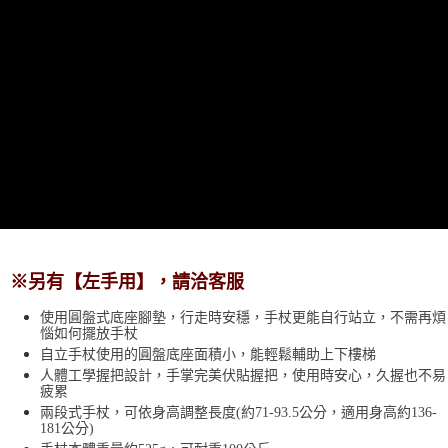
※另有【左手用】，請洽客服
使用圓盤式底座腳墊，行走時安穩，手杖更能自行站立，不需再煩
惱如何擺放手杖
自立手杖使用的圓盤底座面積小，能輕鬆輔助上下樓梯
人體工學握把設計，手掌完美伏貼握把，使用時安心，久握也不易
疲累
兩段式手杖，可依身高調整長度(約71-93.5公分，適用身高約136-
181公分)