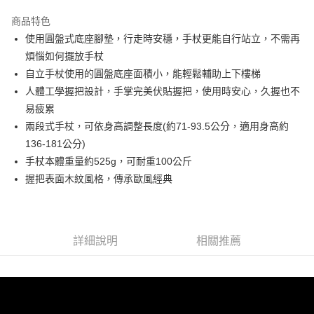
Apple Pay
商品特色
悠遊付
使用圓盤式底座腳墊，行走時安穩，手杖更能自行站立，不需再
煩惱如何擺放手杖
Google Pay
自立手杖使用的圓盤底座面積小，能輕鬆輔助上下樓梯
全盈+PAY
人體工學握把設計，手掌完美伏貼握把，使用時安心，久握也不
易疲累
ATM付款
兩段式手杖，可依身高調整長度(約71-93.5公分，適用身高約
136-181公分)
運送方式
手杖本體重量約525g，可耐重100公斤
宅配
握把表面木紋風格，傳承歐風經典
每筆NT$80，滿NT$990(含以上)免運費
【免運費】
免運費
詳細說明
相關推薦