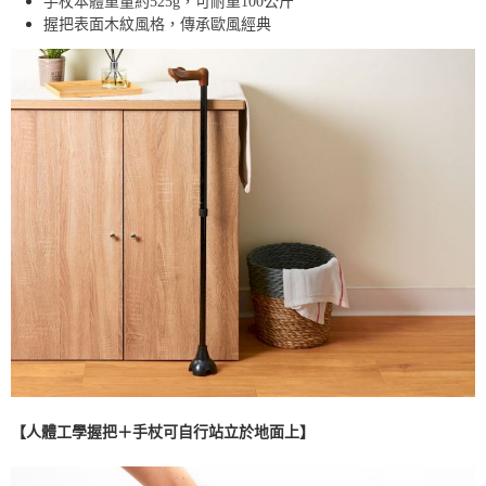
手杖本體重量約525g，可耐重100公斤
握把表面木紋風格，傳承歐風經典
【人體工學握把＋手杖可自行站立於地面上】