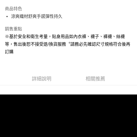
Apple Pay
商品特色
悠遊付
涼爽織材舒爽手感彈性持久
Google Pay
銷售重點
※基於安全和衛生考量，貼身用品如內衣褲、襪子、褲襪、絲襪
全盈+PAY
等，售出後恕不接受退/換貨服務︒請務必先確認尺寸規格符合後再
ATM付款
訂購
運送方式
宅配
詳細說明
相關推薦
每筆NT$80，滿NT$990(含以上)免運費
付款後門市自取
每筆NT$80，滿NT$699(含以上)免運費