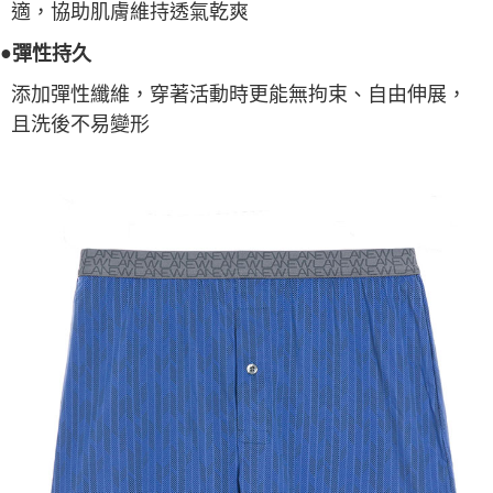
適，協助肌膚維持透氣乾爽
●
彈性持久
添加彈性纖維，穿著活動時更能無拘束、自由伸展，
且洗後不易變形