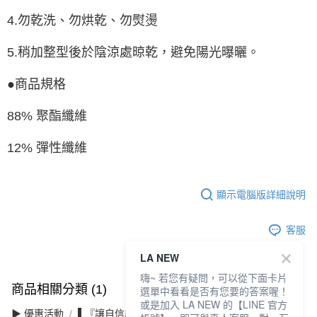
4.勿乾洗、勿烘乾、勿熨燙
5.稍加整型後於陰涼處晾乾，避免陽光曝曬。
●商品規格
88% 聚酯纖維
12% 彈性纖維
顯示電腦版詳細說明
客服
LA NEW
嗨~ 若您有疑問，可以從下面卡片
商品相關分類 (1)
選單中看看是否有您要的答案喔！
或是加入 LA NEW 的【LINE 官方
▶ 優惠活動
▌『讓自信成為日常』滿件最高3折