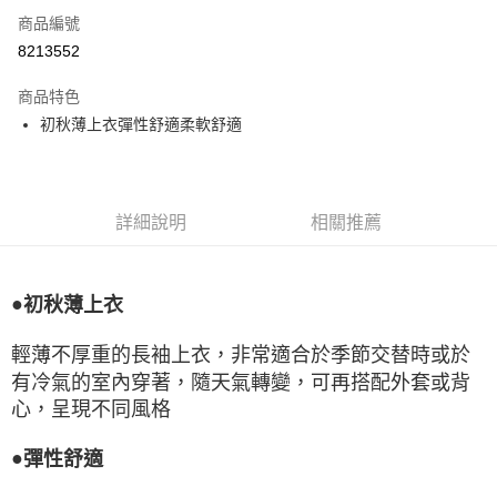
商品編號
LINE Pay
8213552
Apple Pay
商品特色
悠遊付
初秋薄上衣彈性舒適柔軟舒適
Google Pay
全盈+PAY
詳細說明
相關推薦
ATM付款
運送方式
●
初秋薄上衣
宅配
輕薄不厚重的長袖上衣，非常適合於季節交替時或於
每筆NT$80，滿NT$990(含以上)免運費
有冷氣的室內穿著，隨天氣轉變，可再搭配外套或背
付款後門市自取
心，呈現不同風格
每筆NT$80，滿NT$699(含以上)免運費
●
彈性舒適