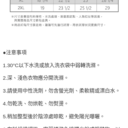
●注意事項
1.30°C以下水洗或放入洗衣袋中弱轉洗滌。
2.深、淺色衣物應分開洗滌。
3.請使用中性洗劑，勿含螢光劑、柔軟精或漂白水。
4.勿乾洗、勿烘乾、勿熨燙。
5.稍加整型後於陰涼處晾乾，避免陽光曝曬。