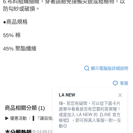
6.布料組織細緻，穿著請避免接觸尖銳或粗糙物，以
防勾紗或破損。
●商品規格
55% 棉
45% 聚酯纖維
顯示電腦版詳細說明
客服
LA NEW
嗨~ 若您有疑問，可以從下面卡片
商品相關分類 (1)
選單中看看是否有您要的答案喔！
或是加入 LA NEW 的【LINE 官方
▶ 優惠活動
▌『讓自信成為日常』滿件最高3折
帳號】，即可與真人客服一對一互
動😊
本分類熱銷
全站排行