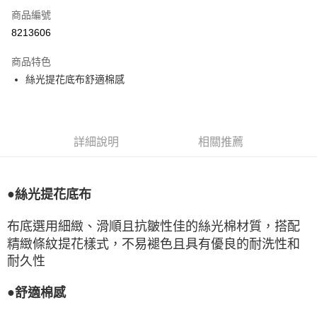
商品編號
LINE Pay
8213606
Apple Pay
商品特色
悠遊付
絲光提花底布舒適棉感
Google Pay
全盈+PAY
詳細說明
相關推薦
ATM付款
運送方式
●
絲光提花底布
宅配
布底選用細緻、滑順且抗皺性佳的絲光棉材質，搭配
每筆NT$80，滿NT$990(含以上)免運費
精緻條紋提花樣式，不易褪色且具有優良的耐洗性和
付款後門市自取
耐久性
每筆NT$80，滿NT$699(含以上)免運費
●
舒適棉感