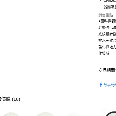
CNS
減壓吸
悠遊付
銷售重點
Google Pa
●面料採韌
鞋墊強化
全盈+PAY
底紋設計
ATM付款
排水三效
強化抓地
作場域
運送方式
宅配
商品相關分
每筆NT$8
付款後門
▶ 男士商
分享
每筆NT$8
▶ 機能款
▶ 機能款
價購 (18)
▶ 機能款
▶ 優惠活