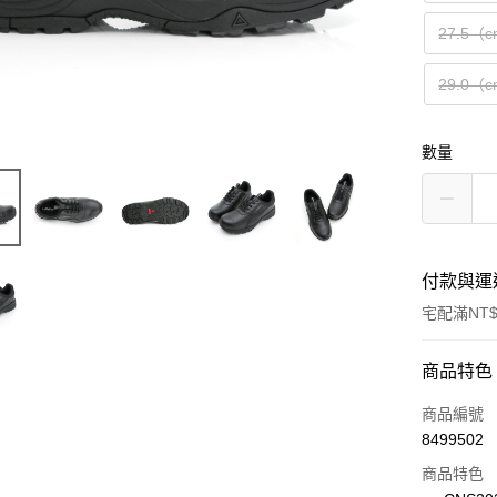
27.5（
29.0（
數量
付款與運
宅配滿NT$
付款方式
商品特色
信用卡一
商品編號
8499502
LINE Pay
商品特色
Apple Pay