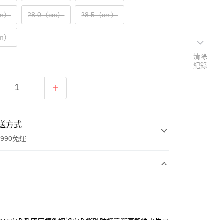
cm）
28.0（cm）
28.5（cm）
cm）
清除
紀錄
送方式
990免運
次付款