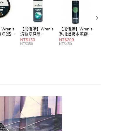
ren’s
【加價購】Wren’s
【加價購】Wren’s
【加價購】頂規碳
賓油(透明
清新除臭劑
多用途防水噴霧
纖維鞋墊
0)
(289105540)
(289105640)
(291131170)
NT$150
NT$200
NT$2,208
NT$350
NT$450
NT$3,680