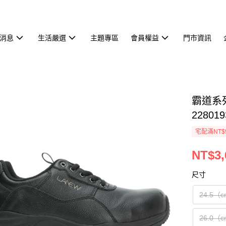
消息
生活嚴選
主題專區
會員權益
門市資訊
霸道系
228019
宅配滿NT$
NT$3,
尺寸
24.5（
26.0（