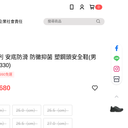
0
企業社會責任
列 安底防滑 防黴抑菌 塑鋼頭安全鞋(男
330)
990免運
680
cm）
25.0（cm）
25.5（cm）
cm）
26.5（cm）
27.0（cm）