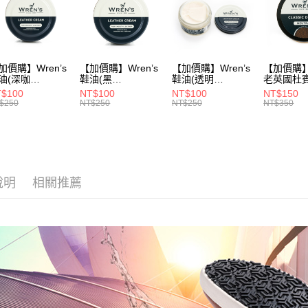
折
加價購】Wren’s
【加價購】Wren’s
【加價購】Wren’s
【加價購】W
油(深咖
鞋油(黑
鞋油(透明
老英國杜
9105120)
289105130)
289105140)
28910544
$100
NT$100
NT$100
NT$150
$250
NT$250
NT$250
NT$350
說明
相關推薦