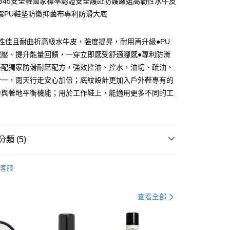
20345安全鞋國家標準認證安全護趾防護嚴選高韌性水牛皮
震PU鞋墊防黴抑菌布專利防滑大底
y
性佳且耐曲折高級水牛皮，強度提昇，耐用再升級●PU
減壓、提升能量回饋，一穿立即感受舒適腳感●專利防滑
搭配獨家防滑耐磨配方，強效控油、控水，油切、疏油、
合一，雨天行走安心加倍；底紋設計更加入戶外鞋專有的
力與著地平衡機能；用於工作鞋上，能適用更多不同的工
類 (5)
0，滿NT$990(含以上)免運費
市自取
品
休閒鞋
客服
0，滿NT$699(含以上)免運費
式
安底防滑
式
安全鞋/工作鞋
查看全部
式
防黴/抑菌/消臭
動
▌8/16前『店長推薦暢銷專區』滿1雙88折 滿2雙77