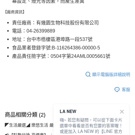
幕設定、燈光等因素，而產生差異
【廠商資訊】
責任廠商：有幾園生物科技股份有限公司
電話：04-26399889
地址：台中市梧棲區港埠路一段537號
食品業者登錄字號:B-116264386-00000-5
產品責任險字號：0504字第24AML0005661號
顯示電腦版詳細說明
客服
LA NEW
商品相關分類 (2)
嗨~ 若您有疑問，可以從下面卡片
選單中看看是否有您要的答案喔！
◤生活嚴選◢ 樂悠生活 嚴選好物
食在安心 (美食/沖泡/甜品)
或是加入 LA NEW 的【LINE 官方