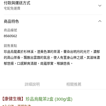
付款與運送方式
宅配免運費
付款方式
商品特色
信用卡一次付款
商品編號
LINE Pay
8560562
Apple Pay
銷售重點
悠遊付
珍品烏龍產於杉林溪，澄黃色澤的茶湯，暈染出明月的光芒，濃郁
的高山茶香，飄散出雲霧的氣息，使人有置身山林之感。其滋味濃
Google Pay
郁悠揚，口感鮮爽清甜，底蘊厚實、喉韻悠長。
全盈+PAY
ATM付款
詳細說明
相關推薦
運送方式
宅配
【康健生機】
(300g/盒)
珍品
烏龍茶2盒
每筆NT$80，滿NT$990(含以上)免運費