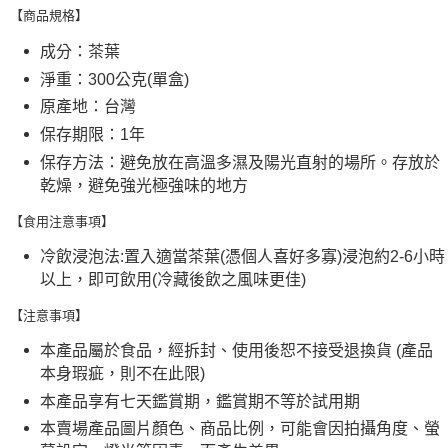
【商品規格】
成分：茶葉
淨重：300公克(單盒)
原產地：台灣
保存期限：1年
保存方法：避免放在高溫多濕及陽光直射的場所。存放於
乾燥，避免強光極強味的地方
【食用注意事項】
冷飲浸泡法:置入適當茶葉(憑個人喜好多寡)浸泡約2-6小時
以上，即可飲用(冷藏後飲之風味更佳)
【注意事項】
本產品屬於食品，經拆封、使用後恕不接受退換貨 (產品
本身瑕疵，則不在此限)
本產品享有七天鑑賞期，鑑賞期不等於試用期
本賣場產品圖片顏色、商品比例，可能會因拍攝角度、螢