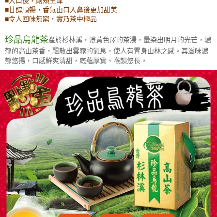
■入口後，兩頰生津
■甘醇順暢，
香氣由口入鼻後更加甜美
【免運費】
■令人回味無窮，實乃茶中極品
免運費
珍品烏龍茶
於杉林溪，澄黃色澤的茶湯，暈染出明月的光芒，濃
產
郁的高山茶香，飄散出雲霧的氣息，使人有置身山林之感。其滋味濃
郁悠揚，口感鮮爽清甜，底蘊厚實、喉韻悠長。