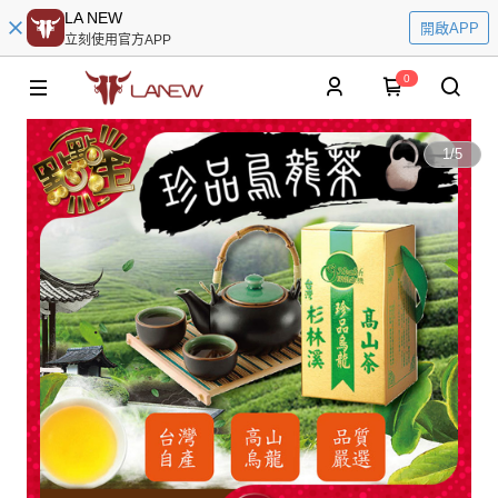
LA NEW
開啟APP
立刻使用官方APP
0
1
/
5