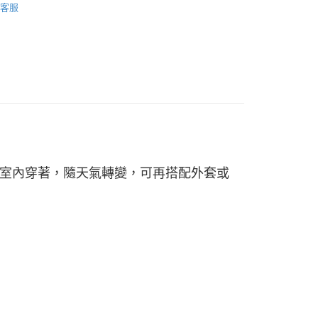
客服
0，滿NT$990(含以上)免運費
市自取
0，滿NT$699(含以上)免運費
室內穿著，隨天氣轉變，可再搭配外套或