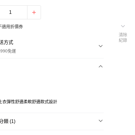
不適用折價券
清除
紀錄
送方式
990免運
次付款
上衣彈性舒適柔軟舒適款式設計
類 (1)
y
動
▌『讓自信成為日常』滿件最高3折