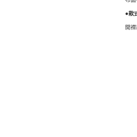
布面
●
款
開襟