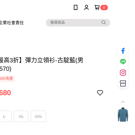
0
企業社會責任
最高3折】彈力立領衫-古靛藍(男
570)
990免運
680
L
XL
2XL