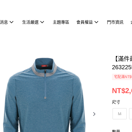
消息
生活嚴選
主題專區
會員權益
門市資訊
【滿件
263225
宅配滿NT$
NT$2,
尺寸
M
數量