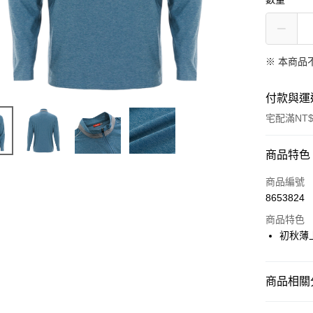
※ 本商品
付款與運
宅配滿NT$
付款方式
商品特色
信用卡一
商品編號
8653824
LINE Pay
商品特色
Apple Pay
初秋薄
悠遊付
商品相關分
Google Pa
▶ 優惠活
全盈+PAY