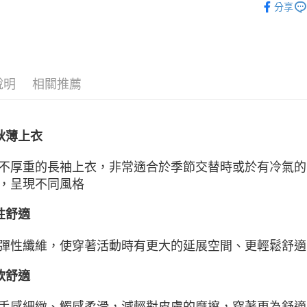
分享
ATM付款
運送方式
說明
相關推薦
宅配
每筆NT$8
付款後門
秋薄上衣
每筆NT$8
不厚重的長袖上衣，非常適合於季節交替時或於有冷氣的
，呈現不同風格
性舒適
彈性纖維，使穿著活動時有更大的延展空間、更輕鬆舒適
軟舒適