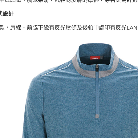
手感細緻、觸感柔滑，減輕對皮膚的摩擦，穿著更為舒適
式設計
款，肩線、前脇下緣有反光壓條及後領中處印有反光LANE