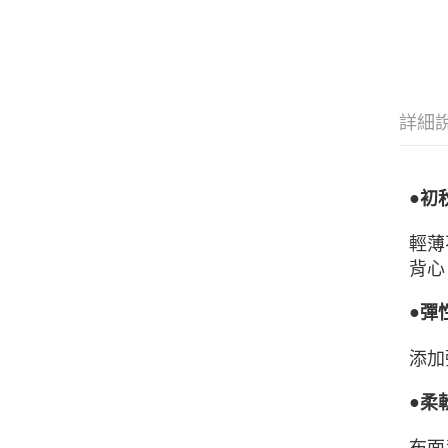
詳細
●
初
輕薄
背心
●
彈
添加
●
柔