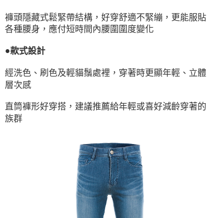
褲頭隱藏式鬆緊帶結構，好穿舒適不緊繃，更能服貼
各種腰身，應付短時間內腰圍圍度變化
●
款式設計
經洗色、刷色及輕貓鬚處裡，穿著時更顯年輕、立體
層次感
直筒褲形好穿搭，建議推薦給年輕或喜好減齡穿著的
族群