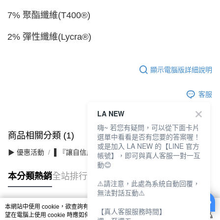
7% 聚酯纖維(T400®)
2% 彈性纖維(Lycra®)
顯示電腦版詳細說明
客服
LA NEW
嗨~ 若您有疑問，可以從下面卡片
商品相關分類 (1)
選單中看看是否有您要的答案喔！
或是加入 LA NEW 的【LINE 官方
▶ 優惠活動
▌『讓自信成為日常』滿件最高3折
帳號】，即可與真人客服一對一互
動😊
本分類熱銷
全站排行
⚠️請注意，此處為系統自動回覆，
無法對話互動⚠️
本網站中使用 cookie，欲查詢有關本網站使用 cookie 方式之詳情，及若您不希
【真人客服服務時間】
熱門標籤
望在電腦上使用 cookie 時應如何變更電腦的 cookie 設定，請參閱本網站「
隱私