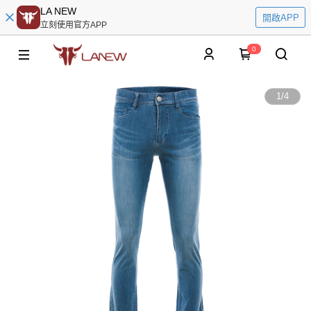
LA NEW
開啟APP
立刻使用官方APP
0
1
/
4