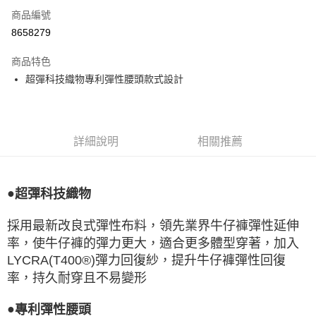
商品編號
LINE Pay
8658279
Apple Pay
商品特色
悠遊付
超彈科技織物專利彈性腰頭款式設計
Google Pay
全盈+PAY
詳細說明
相關推薦
ATM付款
運送方式
●
超彈科技織物
宅配
採用最新改良式彈性布料，領先業界牛仔褲彈性延伸
每筆NT$80，滿NT$990(含以上)免運費
率，使牛仔褲的彈力更大，適合更多體型穿著，加入
付款後門市自取
LYCRA(T400®)彈力回復紗，提升牛仔褲彈性回復
每筆NT$80，滿NT$699(含以上)免運費
率，持久耐穿且不易變形
●
專利彈性腰頭