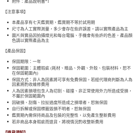
附件：產品說明書*1
【注意事項】
本產品享有七天鑑賞期，鑑賞期不等於試用期
尺寸為人工實際測量，多少會存在些許誤差，請以實際產品為主
圖片與實品因拍攝燈光和每台電腦、手機會有些許的色差，產品顏
色請以實際產品為主
【產品保固】
保固期限：一年
保固範圍：主體瑕疵 (耗材、贈品、外觀、外殼、包裝材料，恕不
在保固範圍內)
保固方式：非人為因素將可享有免費保固，若經代理商判斷為人為
因素將酌收維修費用
人為因素損壞包含人為切割、碰撞、非正常使用外力所造成受損，
不屬於保固範圍內
因破損、刮傷、拉扯過度所造成之損壞者，恕無保固
自行拆解或保固標籤毀損不明者，恕無保固
鑑賞期內需保持商品及包裝的完整性，以免產生整新費用
若非商品本身瑕疵而退貨，將視情況酌收整新費用
【退貨須知】