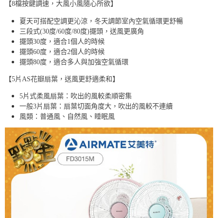
【8檔按鍵調速，大風小風隨心所欲】
【免運費】
夏天可搭配空調更沁涼，冬天調節室內空氣循環更舒暢
免運費
三段式(30度/60度/80度)擺頭，送風更廣角
擺頭30度，適合1個人的時候
擺頭60度，適合2個人的時候
擺頭80度，適合多人與加強空氣循環
【5片AS花瓣扇葉，送風更舒適柔和】
5片式柔風扇葉：吹出的風較柔順密集
一般3片扇葉：扇葉切面角度大，吹出的風較不連續
風類：普通風、自然風、睡眠風