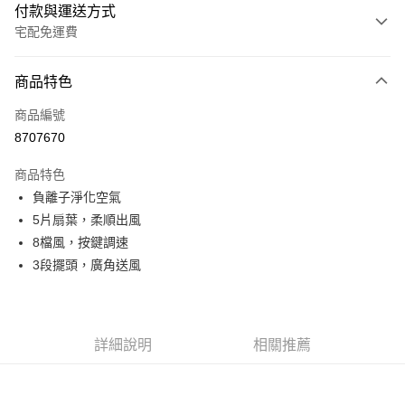
付款與運送方式
宅配免運費
付款方式
商品特色
信用卡一次付款
商品編號
LINE Pay
8707670
Apple Pay
商品特色
悠遊付
負離子淨化空氣
5片扇葉，柔順出風
Google Pay
8檔風，按鍵調速
全盈+PAY
3段擺頭，廣角送風
ATM付款
運送方式
詳細說明
相關推薦
宅配
每筆NT$80，滿NT$990(含以上)免運費