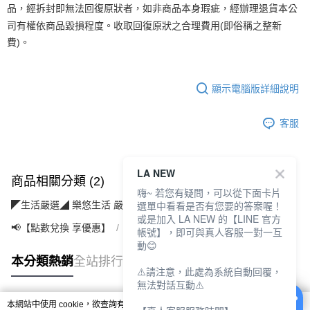
品，經拆封即無法回復原狀者，如非商品本身瑕疵，經辦理退貨本公
司有權依商品毀損程度。收取回復原狀之合理費用(即俗稱之整新
費)。
顯示電腦版詳細說明
客服
LA NEW
商品相關分類 (2)
嗨~ 若您有疑問，可以從下面卡片
選單中看看是否有您要的答案喔！
◤生活嚴選◢ 樂悠生活 嚴選好物
優質家電(3C/視聽/廚電)
或是加入 LA NEW 的【LINE 官方
📢【點數兌換 享優惠】
【10點】點點金兌換專區
帳號】，即可與真人客服一對一互
動😊
本分類熱銷
全站排行
⚠️請注意，此處為系統自動回覆，
無法對話互動⚠️
本網站中使用 cookie，欲查詢有關本網站使用 cookie 方式之詳情，及若您不希