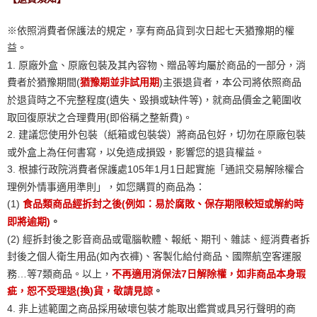
※依照消費者保護法的規定，享有商品貨到次日起七天猶豫期的權
益。

1. 原廠外盒、原廠包裝及其內容物、贈品等均屬於商品的一部分，消
費者於猶豫期間(
猶豫期並非試用期
)主張退貨者，本公司將依照商品
於退貨時之不完整程度(遺失、毀損或缺件等)，就商品價金之範圍收
取回復原狀之合理費用(即俗稱之整新費)。

2. 建議您使用外包裝（紙箱或包裝袋）將商品包好，切勿在原廠包裝
或外盒上為任何書寫，以免造成損毀，影響您的退貨權益。

3. 根據行政院消費者保護處105年1月1日起實施「通訊交易解除權合
理例外情事適用準則」，如您購買的商品為：

(1)
食品類商品經拆封之後(例如：易於腐敗、保存期限較短或解約時
即將逾期)
。
(2) 經拆封後之影音商品或電腦軟體、報紙、期刊、雜誌、經消費者拆
封後之個人衛生用品(如內衣褲)、客製化給付商品、國際航空客運服
務…等7類商品。以上，
不再適用消保法7日解除權，如非商品本身瑕
疵，恕不受理退(換)貨，敬請見諒
。
4. 非上述範圍之商品採用破壞包裝才能取出鑑賞或具另行聲明的商