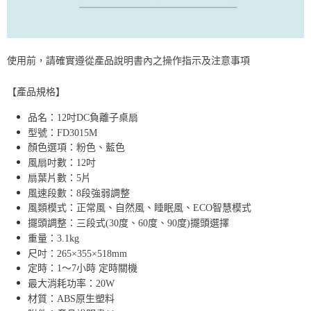
使用前，請確實遵從產品說明書內之操作指示及注意事項
【產品規格】
品名：12吋DC負離子桌扇
型號：FD3015M
顏色選項：粉色、藍色
風扇吋數：12吋
扇葉片數：5片
風速段數：8段強弱調整
風類模式：正常風、自然風、睡眠風、ECO智慧模式
擺頭調整：三段式(30度、60度、90度)擺頭選擇
重量：3.1kg
尺吋：265×355×518mm
定時：1～7小時 定時關機
最大消耗功率：20W
材質：ABS原生塑料