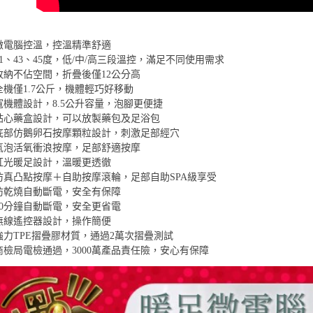
微電腦控溫，控溫精準舒適
41、43、45度，低/中/高三段溫控，滿足不同使用需求
收納不佔空間，折疊後僅12公分高
全機僅1.7公斤，機體輕巧好移動
寬機體設計，8.5公升容量，泡腳更便捷
貼心藥盒設計，可以放製藥包及足浴包
底部仿鵝卵石按摩顆粒設計，刺激足部經穴
氣泡活氧衝浪按摩，足部舒適按摩
紅光暖足設計，溫暖更透徹
仿真凸點按摩＋自助按摩滾輪，足部自助SPA級享受
防乾燒自動斷電，安全有保障
60分鐘自動斷電，安全更省電
無線遙控器設計，操作簡便
強力TPE摺疊膠材質，通過2萬次摺疊測試
商檢局電檢通過，3000萬產品責任險，安心有保障