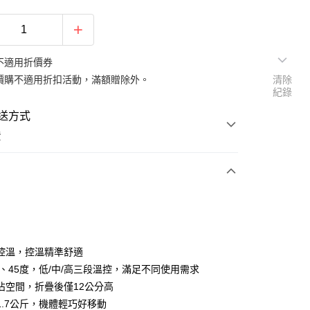
不適用折價券
價購不適用折扣活動，滿額贈除外。
清除
紀錄
送方式
費
次付款
控溫，控溫精準舒適
43、45度，低/中/高三段溫控，滿足不同使用需求
佔空間，折疊後僅12公分高
y
1.7公斤，機體輕巧好移動