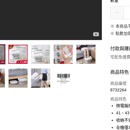
數量
※ 本商品
※
點數加
付款與運
宅配免運
付款方式
商品特色
信用卡一
商品編號
8732264
LINE Pay
商品特色
Apple Pay
微電腦
41、
悠遊付
收納不
Google Pa
全機僅