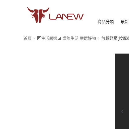
商品分類
最新
首頁
◤生活嚴選◢ 樂悠生活 嚴選好物
放鬆紓壓(按摩/