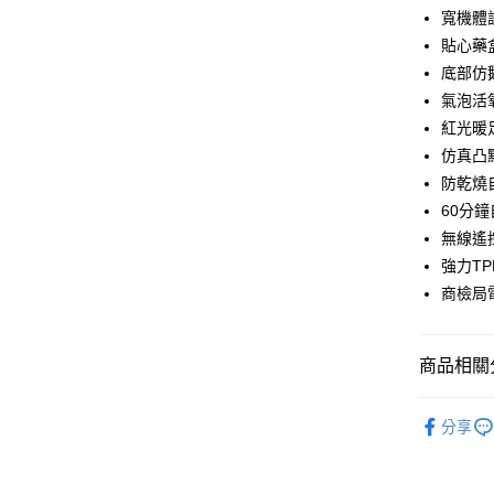
寬機體
全盈+PAY
貼心藥
ATM付款
底部仿
氣泡活
紅光暖
運送方式
仿真凸
宅配
防乾燒
每筆NT$8
60分
無線遙
【免運費
強力T
免運費
商檢局
商品相關分
◤生活嚴選
分享
📢【點數