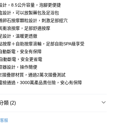
設計，8.5公升容量，泡腳更便捷
盒設計，可以放製藥包及足浴包
鵝卵石按摩顆粒設計，刺激足部經穴
氧衝浪按摩，足部舒適按摩
足設計，溫暖更透徹
點按摩＋自助按摩滾輪，足部自助SPA級享受
自動斷電，安全有保障
0，滿NT$990(含以上)免運費
鐘自動斷電，安全更省電
控器設計，操作簡便
】
PE摺疊膠材質，通過2萬次摺疊測試
電檢通過，3000萬產品責任險，安心有保障
類 (2)
◢ 樂悠生活 嚴選好物
放鬆紓壓(按摩/精油/配件)
客服
兌換 享優惠】
【5點】點點金兌換專區