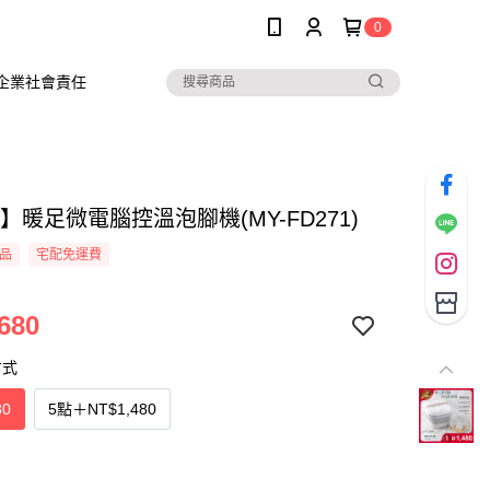
0
企業社會責任
A】暖足微電腦控溫泡腳機(MY-FD271)
品
宅配免運費
680
方式
80
5點
＋
NT$1,480