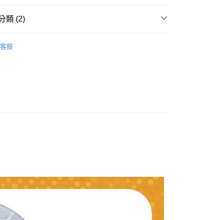
類 (2)
◢ 樂悠生活 嚴選好物
居家生活(傢寢飾品/用品/餐
客服
兌換 享優惠】
【10點】點點金兌換專區
0，滿NT$990(含以上)免運費
】