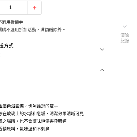
不適用折價券
價購不適用折扣活動，滿額贈除外。
清除
紀錄
送方式
費
次付款
金屬衛浴設備，也呵護您的雙手
除在玻璃上的水垢和皂垢，清潔效果清晰可見
風之場所，也不會讓味道傷害呼吸道
y
香精原料，氣味溫和不刺鼻