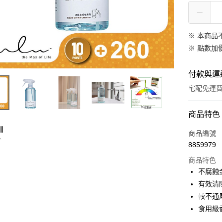
※ 本商品
※
點數加
付款與運
宅配免運
付款方式
商品特色
信用卡一
商品編號
8859979
LINE Pay
商品特色
Apple Pay
不腐蝕
有效清
悠遊付
較不通
Google Pa
食用級