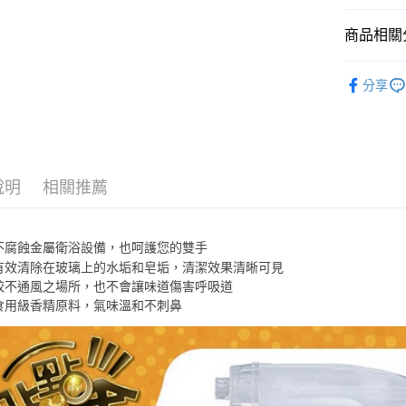
全盈+PAY
商品相關分
ATM付款
◤生活嚴選
分享
廚）
運送方式
📢【點數
宅配
每筆NT$8
說明
相關推薦
【免運費
免運費
不腐蝕金屬衛浴設備，也呵護您的雙手
有效清除在玻璃上的水垢和皂垢，清潔效果清晰可見
較不通風之場所，也不會讓味道傷害呼吸道
食用級香精原料，氣味溫和不刺鼻