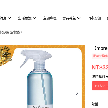
消息
生活嚴選
主題專區
會員權益
門市資訊
飾品/用品/餐廚）
【mor
點數兌換商
NT$3
選擇購買
NT$330
數量