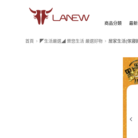
商品分類
最新
首頁
◤生活嚴選◢ 樂悠生活 嚴選好物
居家生活(傢寢