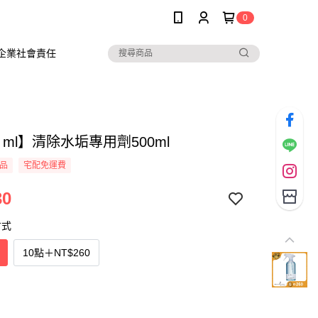
0
企業社會責任
e ml】清除水垢專用劑500ml
品
宅配免運費
30
方式
10點
＋
NT$260