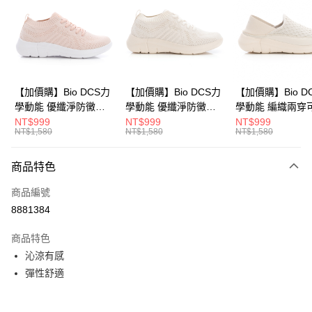
Apple Pay
悠遊付
Google Pay
全盈+PAY
【加價購】Bio DCS力
【加價購】Bio DCS力
【加價購】Bio D
學動能 優纖淨防黴抑
學動能 優纖淨防黴抑
學動能 編織兩穿
ATM付款
菌 休閒鞋(女
菌 休閒鞋(女
式後跟 輕便鞋 運
NT$999
NT$999
NT$999
NT$1,580
NT$1,580
NT$1,580
231624551)
231624541)
(女231624441)
運送方式
商品特色
宅配
每筆NT$80，滿NT$990(含以上)免運費
商品編號
8881384
付款後門市自取
每筆NT$80，滿NT$699(含以上)免運費
商品特色
沁涼有感
彈性舒適