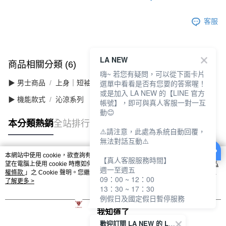
客服
LA NEW
商品相關分類 (6)
查看全部
嗨~ 若您有疑問，可以從下面卡片
選單中看看是否有您要的答案喔！
▶ 男士商品
上身｜短袖
或是加入 LA NEW 的【LINE 官方
▶ 機能款式
沁涼系列
帳號】，即可與真人客服一對一互
動😊
本分類熱銷
全站排行
⚠️請注意，此處為系統自動回覆，
無法對話互動⚠️
本網站中使用 cookie，欲查詢有關本網站使用 cookie 方式之詳情，及若您不希
【真人客服服務時間】
熱門標籤
望在電腦上使用 cookie 時應如何變更電腦的 cookie 設定，請參閱本網站「
隱私
週一至週五
權條款
」之 Cookie 聲明。您繼續使用本網站即表示您同意本公司得按本網站使
09：00 ~ 12：00
用條款之 Cookie 聲明使用 cookie。
了解更多 >
13：30 ~ 17：30
例假日及國定假日暫停服務
我知道了
歡迎訂閱 LA NEW 的 LINE 官方帳號