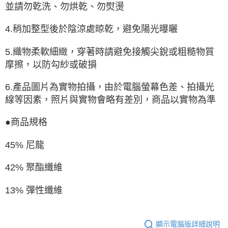
並請勿乾洗、勿烘乾、勿熨燙
4.稍加整型後於陰涼處晾乾，避免陽光曝曬
5.織物柔軟細緻，穿著時請避免接觸尖銳或粗糙物質
摩擦，以防勾紗或破損
6.產品圖片為實物拍攝，由於電腦螢幕色差、拍攝光
線等因素，照片與實物會略有差別，商品以實物為準
●商品規格
45% 尼龍
42% 聚酯纖維
13% 彈性纖維
顯示電腦版詳細說明