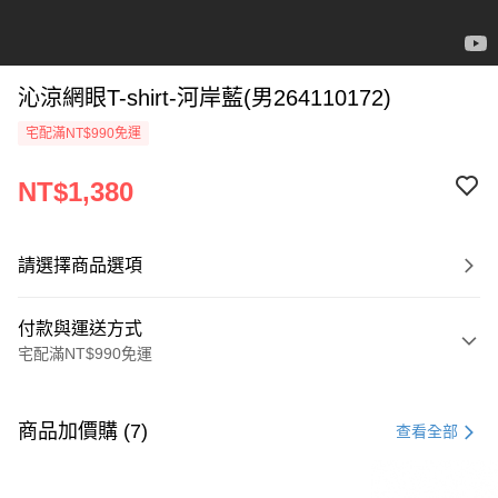
沁涼網眼T-shirt-河岸藍(男264110172)
宅配滿NT$990免運
NT$1,380
請選擇商品選項
付款與運送方式
宅配滿NT$990免運
付款方式
信用卡一次付款
商品加價購 (7)
查看全部
LINE Pay