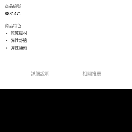
商品編號
LINE Pay
8881471
Apple Pay
商品特色
悠遊付
涼感織材
彈性舒適
Google Pay
彈性腰頭
全盈+PAY
ATM付款
詳細說明
相關推薦
運送方式
宅配
每筆NT$80，滿NT$990(含以上)免運費
付款後門市自取
每筆NT$80，滿NT$699(含以上)免運費