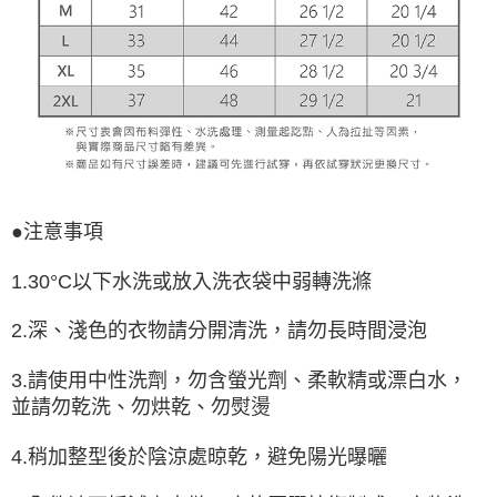
●注意事項
1.30°C以下水洗或放入洗衣袋中弱轉洗滌
2.深、淺色的衣物請分開清洗，請勿長時間浸泡
3.請使用中性洗劑，勿含螢光劑、柔軟精或漂白水，
並請勿乾洗、勿烘乾、勿熨燙
4.稍加整型後於陰涼處晾乾，避免陽光曝曬