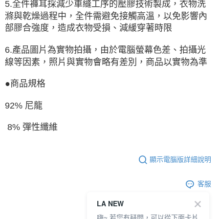
5.全件褲耳採減少車縫工序的壓膠技術製成，衣物洗
滌與乾燥過程中，全件需避免接觸高溫，以免影響內
部膠合強度，造成衣物受損、減緩穿著時限
6.產品圖片為實物拍攝，由於電腦螢幕色差、拍攝光
線等因素，照片與實物會略有差別，商品以實物為準
●商品規格
92% 尼龍
8% 彈性纖維
顯示電腦版詳細說明
客服
LA NEW
嗨~ 若您有疑問，可以從下面卡片