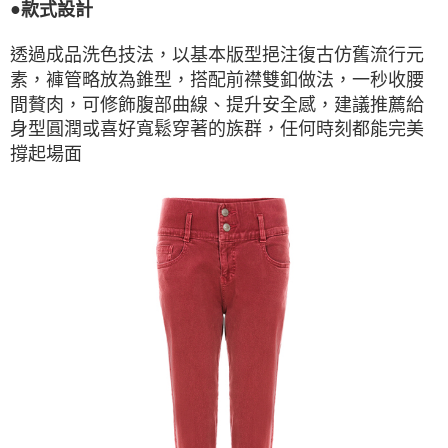
●
款式設計
透過成品洗色技法，以基本版型挹注復古仿舊流行元
素，褲管略放為錐型，搭配前襟雙釦做法，一秒收腰
間贅肉，可修飾腹部曲線、提升安全感，建議推薦給
身型圓潤或喜好寬鬆穿著的族群，任何時刻都能完美
撐起場面