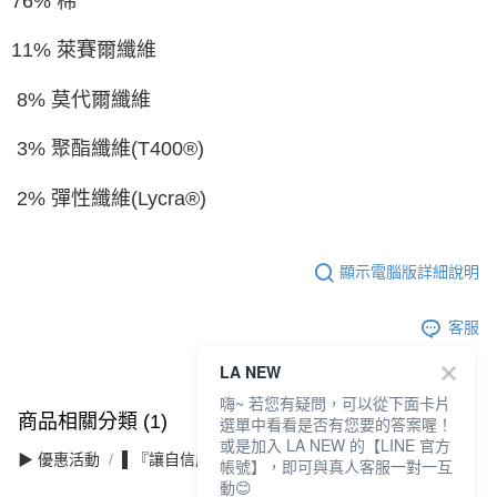
76% 棉
11% 萊賽爾纖維
8% 莫代爾纖維
3% 聚酯纖維(T400®)
2% 彈性纖維(Lycra®)
顯示電腦版詳細說明
客服
LA NEW
嗨~ 若您有疑問，可以從下面卡片
商品相關分類 (1)
選單中看看是否有您要的答案喔！
或是加入 LA NEW 的【LINE 官方
▶ 優惠活動
▌『讓自信成為日常』滿件最高3折
帳號】，即可與真人客服一對一互
動😊