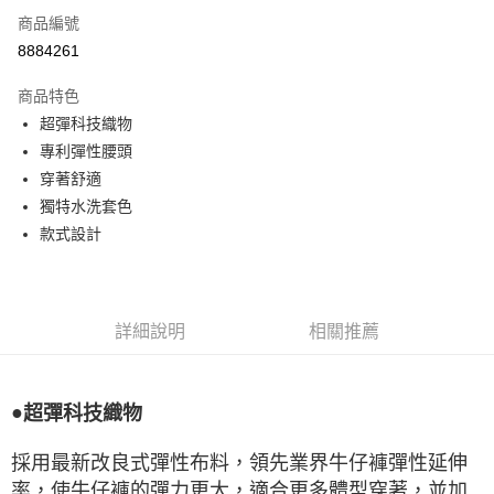
商品編號
LINE Pay
8884261
Apple Pay
商品特色
悠遊付
超彈科技織物
專利彈性腰頭
Google Pay
穿著舒適
全盈+PAY
獨特水洗套色
款式設計
ATM付款
運送方式
宅配
詳細說明
相關推薦
每筆NT$80，滿NT$990(含以上)免運費
付款後門市自取
●
超彈科技織物
每筆NT$80，滿NT$699(含以上)免運費
採用最新改良式彈性布料，領先業界牛仔褲彈性延伸
率，使牛仔褲的彈力更大，適合更多體型穿著，並加