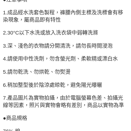
1.成品經水洗套色製程，褲腰內側主標及洗標會有移
染現象，屬商品即有特性
2.30°C以下水洗或放入洗衣袋中弱轉洗滌
3.深、淺色的衣物請分開清洗，請勿長時間浸泡
4.請使用中性洗劑，勿含螢光劑、柔軟精或漂白水
5.請勿乾洗、勿烘乾、勿熨燙
6.稍加整型後於陰涼處晾乾，避免陽光曝曬
7.產品圖片為實物拍攝，由於電腦螢幕色差、拍攝光
線等因素，照片與實物會略有差別，商品以實物為準
●商品規格