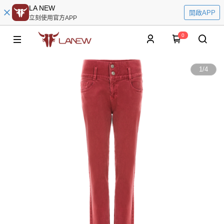
LA NEW
開啟APP
立刻使用官方APP
0
1
/
4