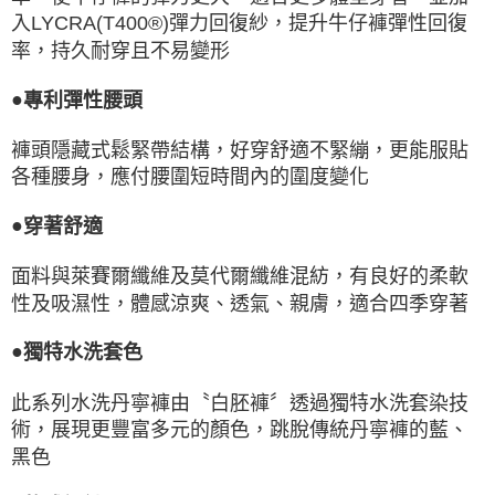
入LYCRA(T400®)彈力回復紗，提升牛仔褲彈性回復
率，持久耐穿且不易變形
●
專利彈性腰頭
褲頭隱藏式鬆緊帶結構，好穿舒適不緊繃，更能服貼
各種腰身，應付腰圍短時間內的圍度變化
●
穿著舒適
面料與萊賽爾纖維及莫代爾纖維混紡，有良好的柔軟
性及吸濕性，體感涼爽、透氣、親膚，適合四季穿著
●
獨特水洗套色
此系列水洗丹寧褲由〝白胚褲〞透過獨特水洗套染技
術，展現更豐富多元的顏色，跳脫傳統丹寧褲的藍、
黑色