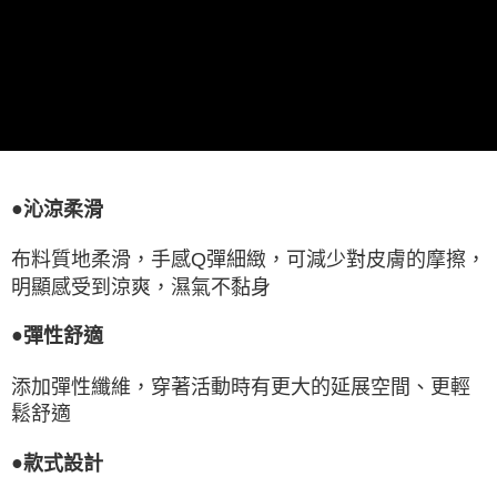
●
沁涼柔滑
布料質地柔滑，手感Q彈細緻，可減少對皮膚的摩擦，
明顯感受到涼爽，濕氣不黏身
●
彈性舒適
添加彈性纖維，穿著活動時有更大的延展空間、更輕
鬆舒適
●
款式設計