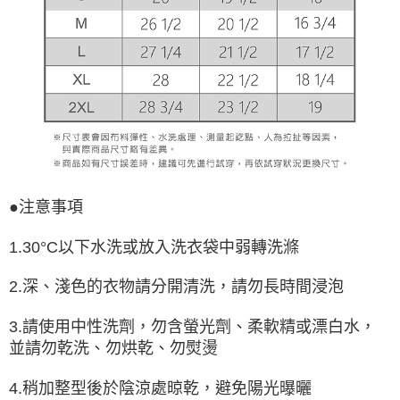
●注意事項
1.30°C以下水洗或放入洗衣袋中弱轉洗滌
2.深、淺色的衣物請分開清洗，請勿長時間浸泡
3.請使用中性洗劑，勿含螢光劑、柔軟精或漂白水，
並請勿乾洗、勿烘乾、勿熨燙
4.稍加整型後於陰涼處晾乾，避免陽光曝曬