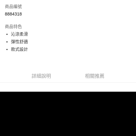
商品編號
LINE Pay
8884318
Apple Pay
商品特色
悠遊付
沁涼柔滑
彈性舒適
Google Pay
款式設計
全盈+PAY
ATM付款
詳細說明
相關推薦
運送方式
宅配
每筆NT$80，滿NT$990(含以上)免運費
付款後門市自取
每筆NT$80，滿NT$699(含以上)免運費