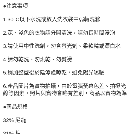
●注意事項
1.30°C以下水洗或放入洗衣袋中弱轉洗滌
2.深、淺色的衣物請分開清洗，請勿長時間浸泡
3.請使用中性洗劑，勿含螢光劑、柔軟精或漂白水
4.請勿乾洗、勿烘乾、勿熨燙
5.稍加整型後於陰涼處晾乾，避免陽光曝曬
6.產品圖片為實物拍攝，由於電腦螢幕色差、拍攝光
線等因素，照片與實物會略有差別，商品以實物為準
●商品規格
32% 尼龍
31% 棉