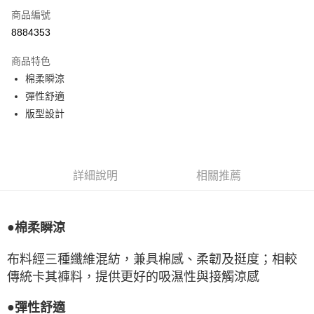
商品編號
LINE Pay
8884353
Apple Pay
商品特色
悠遊付
棉柔瞬涼
彈性舒適
Google Pay
版型設計
全盈+PAY
ATM付款
詳細說明
相關推薦
運送方式
宅配
●
棉柔瞬涼
每筆NT$80，滿NT$990(含以上)免運費
付款後門市自取
布料經三種纖維混紡，兼具棉感、柔韌及挺度；相較
每筆NT$80，滿NT$699(含以上)免運費
傳統卡其褲料，提供更好的吸濕性與接觸涼感
●
彈性舒適