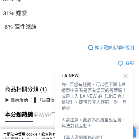
31% 嫘縈
6% 彈性纖維
顯示電腦版詳細說明
客服
LA NEW
嗨~ 若您有疑問，可以從下面卡片
商品相關分類 (1)
選單中看看是否有您要的答案喔！
或是加入 LA NEW 的【LINE 官方
▶ 優惠活動
▌『讓自信成為日常』滿件最高3折
帳號】，即可與真人客服一對一互
動😊
本分類熱銷
全站排行
⚠️請注意，此處為系統自動回覆，
無法對話互動⚠️
本網站中使用 cookie，欲查詢有關本網站使用 cookie 方式之詳情，及若您不希
【真人客服服務時間】
熱門標籤