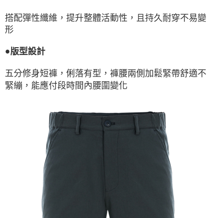
搭配彈性纖維，提升整體活動性，且持久耐穿不易變
形
●
版型設計
五分修身短褲，俐落有型，褲腰兩側加鬆緊帶舒適不
緊繃，能應付段時間內腰圍變化