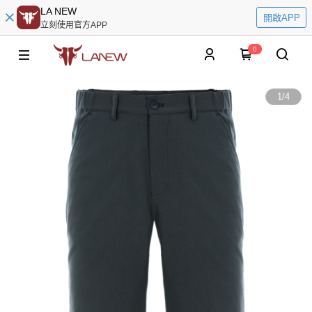
LA NEW
開啟APP
立刻使用官方APP
0
1
/
4