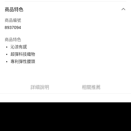
付款方式
商品特色
信用卡一次付款
商品編號
LINE Pay
8937094
Apple Pay
商品特色
悠遊付
沁涼有感
超彈科技織物
Google Pay
專利彈性腰頭
全盈+PAY
ATM付款
詳細說明
相關推薦
運送方式
宅配
每筆NT$80，滿NT$990(含以上)免運費
付款後門市自取
每筆NT$80，滿NT$699(含以上)免運費