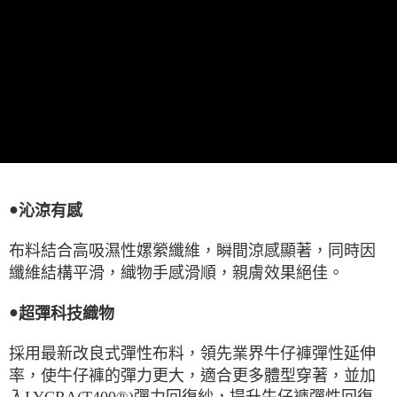
●
沁涼有感
布料結合高吸濕性嫘縈纖維，瞬間涼感顯著，同時因
纖維結構平滑，織物手感滑順，親膚效果絕佳。
●
超彈科技織物
採用最新改良式彈性布料，領先業界牛仔褲彈性延伸
率，使牛仔褲的彈力更大，適合更多體型穿著，並加
入LYCRA(T400®)彈力回復紗，提升牛仔褲彈性回復