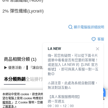
6% 聚酯纖維(T400®)
2% 彈性纖維(Lycra®)
顯示電腦版詳細說明
客服
LA NEW
嗨~ 若您有疑問，可以從下面卡片
商品相關分類 (1)
選單中看看是否有您要的答案喔！
或是加入 LA NEW 的【LINE 官方
▶ 優惠活動
▌『讓自信成為日常』滿件最高3折
帳號】，即可與真人客服一對一互
動😊
本分類熱銷
全站排行
⚠️請注意，此處為系統自動回覆，
無法對話互動⚠️
本網站中使用 cookie，欲查詢有關本網站使用 cookie 方式之詳情，及若您不希
【真人客服服務時間】
熱門標籤
望在電腦上使用 cookie 時應如何變更電腦的 cookie 設定，請參閱本網站「
隱私
週一至週五
權條款
」之 Cookie 聲明。您繼續使用本網站即表示您同意本公司得按本網站使
09：00 ~ 12：00
用條款之 Cookie 聲明使用 cookie。
了解更多 >