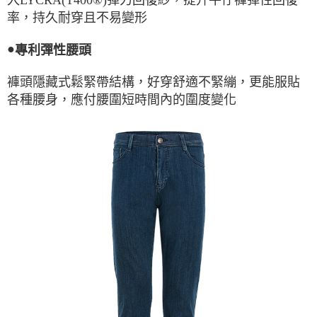
率，持久耐穿且不易變形
●
專利彈性腰頭
褲頭隱藏式鬆緊帶結構，好穿舒適不緊繃，更能服貼
各種腰身，應付腰圍短時間內的圍度變化