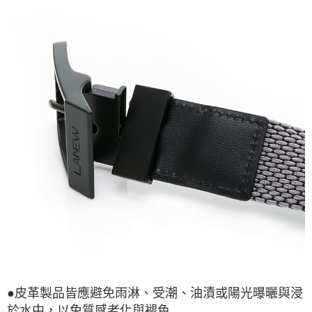
●皮革製品皆應避免雨淋、受潮、油漬或陽光曝曬與浸
於水中，以免質感老化與褪色