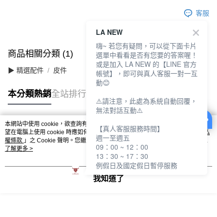
客服
LA NEW
嗨~ 若您有疑問，可以從下面卡片
商品相關分類 (1)
選單中看看是否有您要的答案喔！
或是加入 LA NEW 的【LINE 官方
▶ 精選配件
皮件
帳號】，即可與真人客服一對一互
動😊
本分類熱銷
全站排行
⚠️請注意，此處為系統自動回覆，
無法對話互動⚠️
本網站中使用 cookie，欲查詢有關本網站使用 cookie 方式之詳情，及若您不希
【真人客服服務時間】
熱門標籤
望在電腦上使用 cookie 時應如何變更電腦的 cookie 設定，請參閱本網站「
隱私
週一至週五
權條款
」之 Cookie 聲明。您繼續使用本網站即表示您同意本公司得按本網站使
09：00 ~ 12：00
用條款之 Cookie 聲明使用 cookie。
了解更多 >
13：30 ~ 17：30
例假日及國定假日暫停服務
我知道了