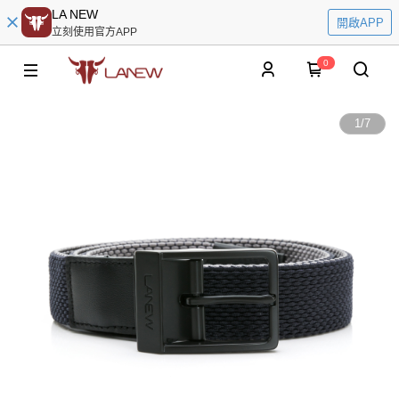
LA NEW
開啟APP
立刻使用官方APP
0
1
/
7