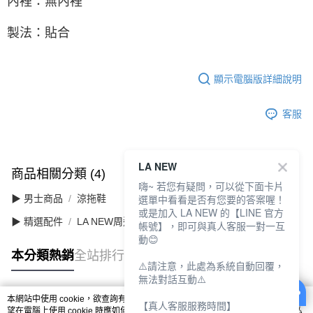
內裡：無內裡
製法：貼合
顯示電腦版詳細說明
客服
LA NEW
商品相關分類 (4)
查看全部
嗨~ 若您有疑問，可以從下面卡片
選單中看看是否有您要的答案喔！
▶ 男士商品
涼拖鞋
或是加入 LA NEW 的【LINE 官方
▶ 精選配件
LA NEW周邊
帳號】，即可與真人客服一對一互
動😊
本分類熱銷
全站排行
⚠️請注意，此處為系統自動回覆，
無法對話互動⚠️
本網站中使用 cookie，欲查詢有關本網站使用 cookie 方式之詳情，及若您不希
【真人客服服務時間】
熱門標籤
望在電腦上使用 cookie 時應如何變更電腦的 cookie 設定，請參閱本網站「
隱私