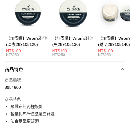
Apple Pay
悠遊付
Google Pay
全盈+PAY
【加價購】Wren’s鞋油
【加價購】Wren’s鞋油
【加價購】Wren’
(深咖289105120)
(黑289105130)
(透明289105140)
ATM付款
NT$100
NT$100
NT$100
NT$250
NT$250
NT$250
運送方式
商品特色
宅配
每筆NT$80，滿NT$990(含以上)免運費
商品編號
8984600
付款後門市自取
每筆NT$80，滿NT$699(含以上)免運費
商品特色
飛織布無內裡設計
輕量化EVA鞋墊緩震舒適
貼合足型更舒適