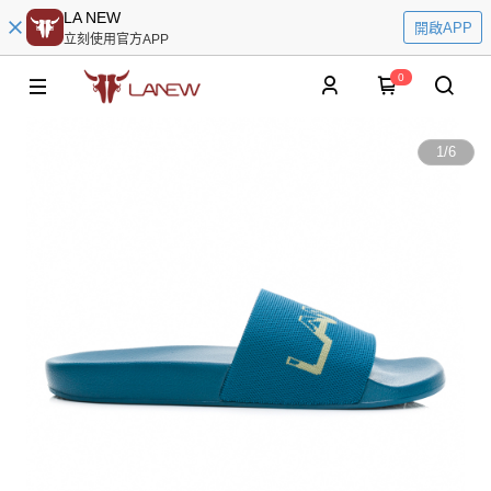
LA NEW
開啟APP
立刻使用官方APP
0
1
/
6