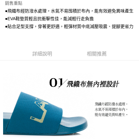
銷售重點
●飛織布經防潑水處理，水氣不易囤積於布內，能有效避免異味產生
●EVA鞋墊質輕且抗衝擊性佳，能減輕行走負擔
●貼合足型支撐，穿著更舒適，輕彈材質中底減壓吸震、提腳更省力
詳細說明
相關推薦