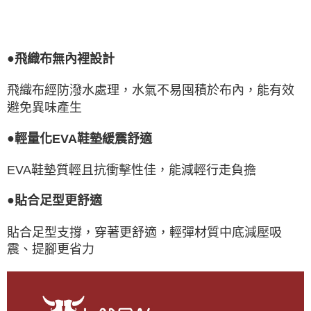
●
飛織布無內裡設計
飛織布經防潑水處理，水氣不易囤積於布內，能有效
避免異味產生
●
輕量化EVA鞋墊緩震舒適
EVA鞋墊質輕且抗衝擊性佳，能減輕行走負擔
●
貼合足型更舒適
貼合足型支撐，穿著更舒適，輕彈材質中底減壓吸
震、提腳更省力