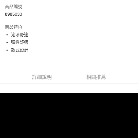
商品編號
LINE Pay
8985030
Apple Pay
商品特色
悠遊付
沁涼舒適
彈性舒適
Google Pay
款式設計
全盈+PAY
ATM付款
詳細說明
相關推薦
運送方式
宅配
每筆NT$80，滿NT$990(含以上)免運費
付款後門市自取
每筆NT$80，滿NT$699(含以上)免運費