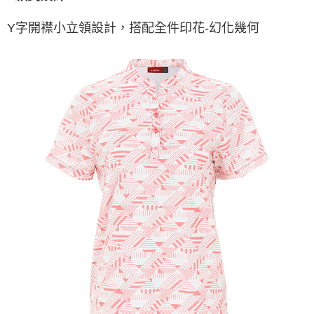
Y字開襟小立領設計，搭配全件印花-幻化幾何