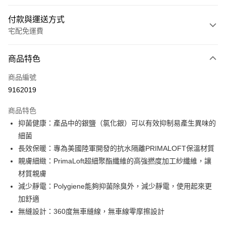
付款與運送方式
宅配免運費
付款方式
商品特色
信用卡一次付款
商品編號
LINE Pay
9162019
Apple Pay
商品特色
悠遊付
抑菌健康：產品中的銀鹽（氯化銀）可以有效抑制易產生異味的
細菌
Google Pay
長效保暖：專為美國陸軍開發的抗水隔離PRIMALOFT保溫材質
全盈+PAY
親膚細緻：PrimaLoft超細聚酯纖維的高強撚度加工紗纖維，讓
材質親膚
ATM付款
減少靜電：Polygiene能夠抑菌除臭外，減少靜電，使用起來更
加舒適
運送方式
無縫設計：360度無車縫線，無車線零摩擦設計
宅配