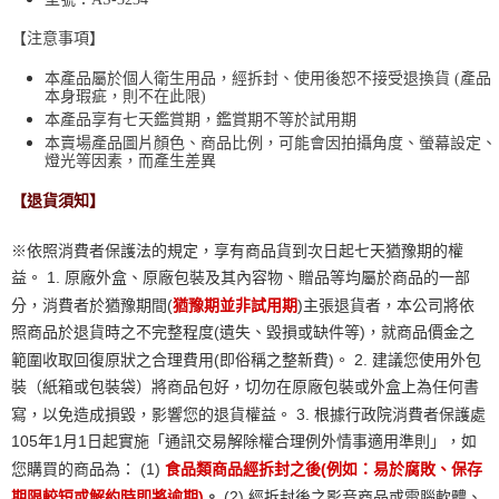
【注意事項】
本產品屬於個人衛生用品，經拆封、使用後恕不接受退換貨 (產品
本身瑕疵，則不在此限)
本產品享有七天鑑賞期，鑑賞期不等於試用期
本賣場產品圖片顏色、商品比例，可能會因拍攝角度、螢幕設定、
燈光等因素，而產生差異
【退貨須知】
※依照消費者保護法的規定，享有商品貨到次日起七天猶豫期的權
益。 1. 原廠外盒、原廠包裝及其內容物、贈品等均屬於商品的一部
分，消費者於猶豫期間(
猶豫期並非試用期
)主張退貨者，本公司將依
照商品於退貨時之不完整程度(遺失、毀損或缺件等)，就商品價金之
範圍收取回復原狀之合理費用(即俗稱之整新費)。 2. 建議您使用外包
裝（紙箱或包裝袋）將商品包好，切勿在原廠包裝或外盒上為任何書
寫，以免造成損毀，影響您的退貨權益。 3. 根據行政院消費者保護處
105年1月1日起實施「通訊交易解除權合理例外情事適用準則」，如
您購買的商品為： (1)
食品類商品經拆封之後(例如：易於腐敗、保存
期限較短或解約時即將逾期)
。
(2) 經拆封後之影音商品或電腦軟體、