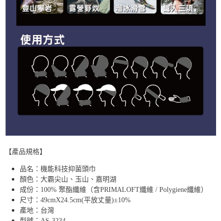
【產品規格】
品名：機能科技抑菌頭巾
顏色：大霸尖山、玉山、嘉明湖
成份：100% 聚酯纖維（含PRIMALOFT纖維 / Polygiene纖維）
尺寸：49cmX24.5cm(平放丈量)±10%
產地：台灣
型號：AS-3234