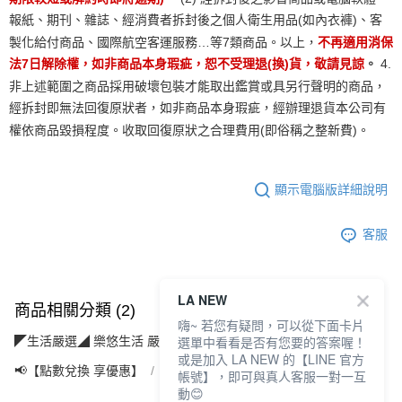
報紙、期刊、雜誌、經消費者拆封後之個人衛生用品(如內衣褲)、客
製化給付商品、國際航空客運服務…等7類商品。以上，
不再適用消保
法7日解除權，如非商品本身瑕疵，恕不受理退(換)貨，敬請見諒
。
4.
非上述範圍之商品採用破壞包裝才能取出鑑賞或具另行聲明的商品，
經拆封即無法回復原狀者，如非商品本身瑕疵，經辦理退貨本公司有
權依商品毀損程度。收取回復原狀之合理費用(即俗稱之整新費)。
顯示電腦版詳細說明
客服
LA NEW
商品相關分類 (2)
嗨~ 若您有疑問，可以從下面卡片
選單中看看是否有您要的答案喔！
◤生活嚴選◢ 樂悠生活 嚴選好物
運動休閒(運動/旅遊/配件)
或是加入 LA NEW 的【LINE 官方
📢【點數兌換 享優惠】
【5點】點點金兌換專區
帳號】，即可與真人客服一對一互
動😊