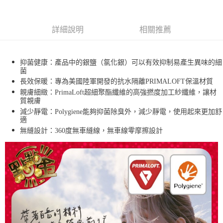
每筆NT$80，滿NT$990(含以上)免運費
【免運費】
詳細說明
相關推薦
免運費
抑菌健康：產品中的銀鹽（氯化銀）可以有效抑制易產生異味的細
菌
長效保暖：專為美國陸軍開發的抗水隔離PRIMALOFT保溫材質
親膚細緻：PrimaLoft超細聚酯纖維的高強撚度加工紗纖維，讓材
質親膚
減少靜電：Polygiene能夠抑菌除臭外，減少靜電，使用起來更加舒
適
無縫設計：360度無車縫線，無車線零摩擦設計