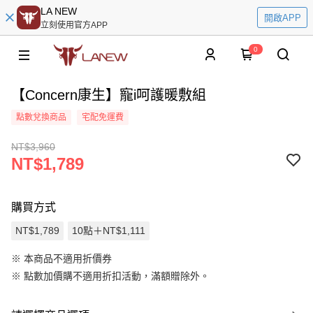
LA NEW
開啟APP
立刻使用官方APP
0
【Concern康生】寵i呵護暖敷組
點數兌換商品
宅配免運費
NT$3,960
NT$1,789
購買方式
NT$1,789
10點＋NT$1,111
※ 本商品不適用折價券
※
點數加價購不適用折扣活動，滿額贈除外。