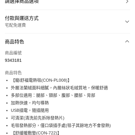
請選擇商品選項
付款與運送方式
宅配免運費
付款方式
商品特色
信用卡一次付款
商品編號
LINE Pay
9343181
Apple Pay
商品特色
悠遊付
【寵i舒福電熱毯(CON-PL008)】
外層法蘭絨面料細膩，內層絲狀毛絨質地，保暖舒適
Google Pay
多部位適用：腿部、頸部、腹部、腰部、背部
全盈+PAY
加熱快速，均勻導熱
USB插電，隨插隨用
ATM付款
可清潔(清洗前先拆除發熱片)
毛毯發熱部分，僅口袋插手處(毯子其餘地方不會發熱)
運送方式
【舒緩暖敷墊(CON-722)】