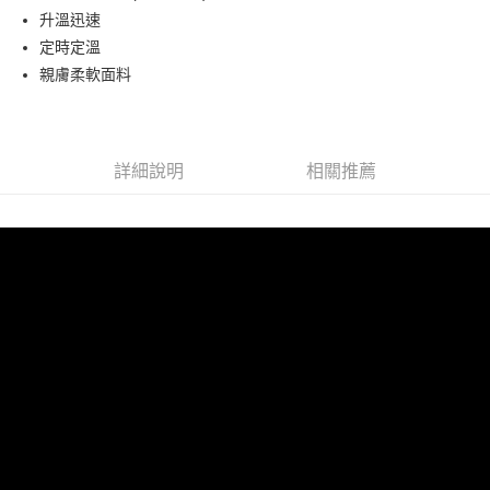
宅配
升溫迅速
每筆NT$80，滿NT$990(含以上)免運費
定時定溫
親膚柔軟面料
【免運費】
免運費
詳細說明
相關推薦