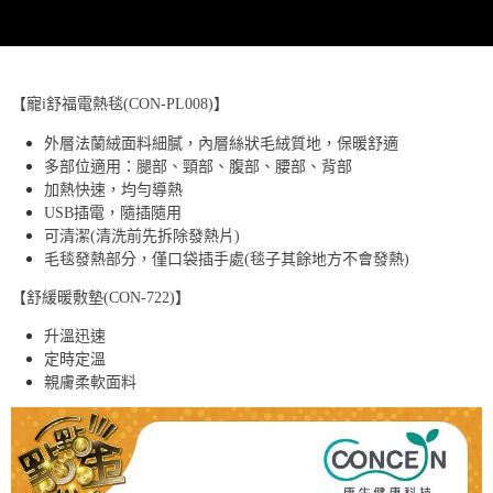
【寵i舒福電熱毯(CON-PL008)】
外層法蘭絨面料細膩，內層絲狀毛絨質地，保暖舒適
多部位適用：腿部、頸部、腹部、腰部、背部
加熱快速，均勻導熱
USB插電，隨插隨用
可清潔(清洗前先拆除發熱片)
毛毯發熱部分，僅口袋插手處(毯子其餘地方不會發熱)
【舒緩暖敷墊(CON-722)】
升溫迅速
定時定溫
親膚柔軟面料