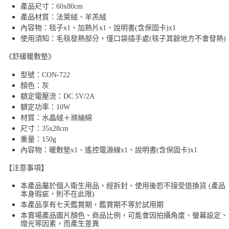
產品尺寸：60x80cm
產品材質：法萊絨、羊羔絨
內容物：毯子x1、加熱片x1、說明書(含保固卡)x1
使用須知：毛毯發熱部分，僅口袋插手處(毯子其餘地方不會發熱)
《舒緩暖敷墊》
型號：CON-722
顏色：灰
額定電壓流：DC 5V/2A
額定功率：10W
材質：水晶絨＋滌綸綿
尺寸：35x28cm
重量：150g
內容物：暖敷墊x1、遙控電源線x1、說明書(含保固卡)x1
【注意事項】
本產品屬於個人衛生用品，經拆封、使用後恕不接受退換貨 (產品
本身瑕疵，則不在此限)
本產品享有七天鑑賞期，鑑賞期不等於試用期
本賣場產品圖片顏色、商品比例，可能會因拍攝角度、螢幕設定、
燈光等因素，而產生差異