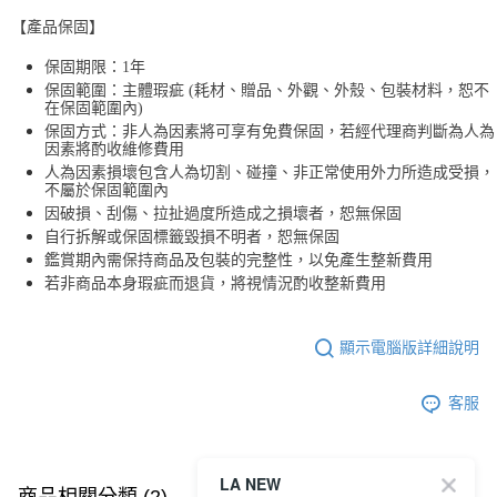
【產品保固】
保固期限：1年
保固範圍：主體瑕疵 (耗材、贈品、外觀、外殼、包裝材料，恕不
在保固範圍內)
保固方式：非人為因素將可享有免費保固，若經代理商判斷為人為
因素將酌收維修費用
人為因素損壞包含人為切割、碰撞、非正常使用外力所造成受損，
不屬於保固範圍內
因破損、刮傷、拉扯過度所造成之損壞者，恕無保固
自行拆解或保固標籤毀損不明者，恕無保固
鑑賞期內需保持商品及包裝的完整性，以免產生整新費用
若非商品本身瑕疵而退貨，將視情況酌收整新費用
顯示電腦版詳細說明
客服
LA NEW
商品相關分類 (2)