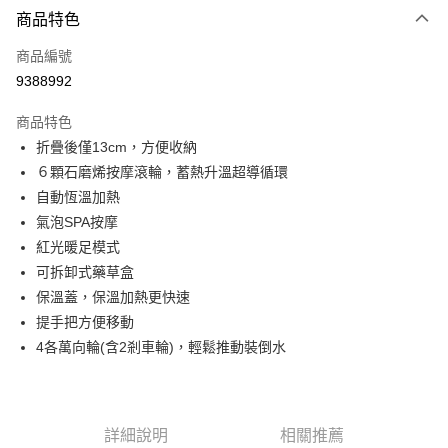
商品特色
信用卡一次付款
商品編號
LINE Pay
9388992
Apple Pay
商品特色
悠遊付
折疊後僅13cm，方便收納
６顆石磨烯按摩滾輪，蓄熱升溫超導循環
Google Pay
自動恆溫加熱
全盈+PAY
氣泡SPA按摩
紅光暖足模式
ATM付款
可拆卸式藥草盒
保溫蓋，保溫加熱更快速
運送方式
提手把方便移動
宅配
4各萬向輪(含2剎車輪)，輕鬆推動裝倒水
每筆NT$80，滿NT$990(含以上)免運費
【免運費】
免運費
詳細說明
相關推薦