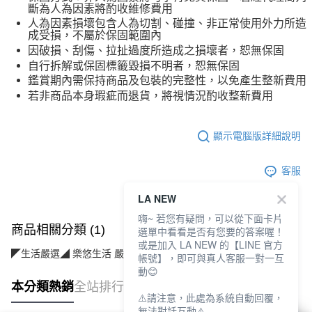
斷為人為因素將酌收維修費用
人為因素損壞包含人為切割、碰撞、非正常使用外力所造
成受損，不屬於保固範圍內
因破損、刮傷、拉扯過度所造成之損壞者，恕無保固
自行拆解或保固標籤毀損不明者，恕無保固
鑑賞期內需保持商品及包裝的完整性，以免產生整新費用
若非商品本身瑕疵而退貨，將視情況酌收整新費用
顯示電腦版詳細說明
客服
LA NEW
嗨~ 若您有疑問，可以從下面卡片
商品相關分類 (1)
選單中看看是否有您要的答案喔！
或是加入 LA NEW 的【LINE 官方
◤生活嚴選◢ 樂悠生活 嚴選好物
優質家電(3C/視聽/廚電)
帳號】，即可與真人客服一對一互
動😊
本分類熱銷
全站排行
⚠️請注意，此處為系統自動回覆，
無法對話互動⚠️