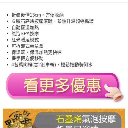
折疊後僅13cm，方便收納
６顆石磨烯按摩滾輪，蓄熱升溫超導循環
自動恆溫加熱
氣泡SPA按摩
紅光暖足模式
可拆卸式藥草盒
保溫蓋，保溫加熱更快速
提手把方便移動
4各萬向輪(含2剎車輪)，輕鬆推動裝倒水