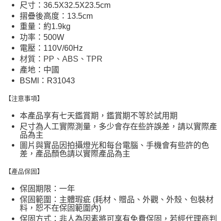
尺寸：36.5X32.5X23.5cm
摺疊後高度：13.5cm
重量：約1.9kg
功率：500W
電壓：110V/60Hz
材質：
PP、ABS、TPR
產地：中國
BSMI：R31043
【注意事項】
本產品享有七天鑑賞期，鑑賞期不等於試用期
尺寸為人工實際測量，多少會存在些許誤差，請以實際產
品為主
圖片與實品因拍攝燈光和每台電腦、手機會有些許的色
差，產品顏色請以實際產品為主
【產品保固】
保固期限：一年
保固範圍：主體瑕疵 (耗材、贈品、外觀、外殼、包裝材
料，恕不在保固範圍內)
保固方式：非人為因素將可享有免費保固，若經代理商判