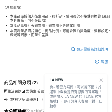
【注意事項】
本產品屬於個人衛生用品，經拆封、使用後恕不接受退換貨 (產品
本身瑕疵，則不在此限)
本產品享有七天鑑賞期，鑑賞期不等於試用期
本賣場產品圖片顏色、商品比例，可能會因拍攝角度、螢幕設定、
燈光等因素，而產生差異
顯示電腦版詳細說明
客服
LA NEW
商品相關分類 (2)
嗨~ 若您有疑問，可以從下面卡片
選單中看看是否有您要的答案喔！
◤生活嚴選◢ 樂悠生活 嚴選好物
運動休閒(運動/旅遊/配件)
或是加入 LA NEW 的【LINE 官方
📢【點數兌換 享優惠】
【5點】點點金兌換專區
帳號】，即可與真人客服一對一互
動😊
本分類熱銷
全站排行