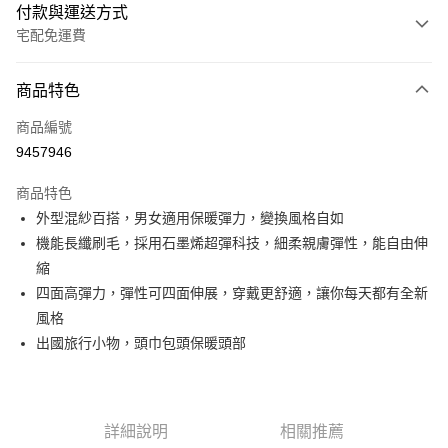
付款與運送方式
宅配免運費
付款方式
商品特色
信用卡一次付款
商品編號
LINE Pay
9457946
Apple Pay
商品特色
悠遊付
外型混紗百搭，男女適用保暖彈力，變換風格自如
機能長纖刷毛，採用石墨烯超彈科技，細柔親膚彈性，能自由伸
Google Pay
縮
全盈+PAY
四面高彈力，彈性可四面伸展，穿戴更舒適，讓你每天都有全新
風格
ATM付款
出國旅行小物，頭巾包頭保暖頭部
運送方式
宅配
詳細說明
相關推薦
每筆NT$80，滿NT$990(含以上)免運費