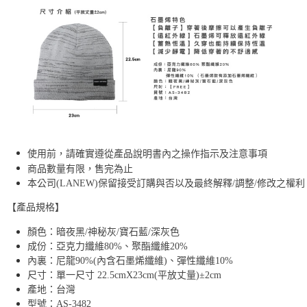
使用前，請確實遵從產品說明書內之操作指示及注意事項
商品數量有限，售完為止
本公司(LANEW)保留接受訂購與否以及最終解釋/調整/修改之權利
【產品規格】
顏色：暗夜黑/神秘灰/寶石藍/深灰色
成份：亞克力纖維80%、聚酯纖維20%
內裏：尼龍90%(內含石墨烯纖維)、彈性纖維10%
尺寸：單一尺寸 22.5cmX23cm(平放丈量)±2cm
產地：台灣
型號：AS-3482