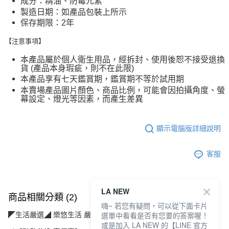
成分：精油、防霉元素
製造日期：如產品包裝上所示
保存期限：2年
【注意事項】
本產品屬於個人衛生用品，經拆封、使用後恕不接受退換
貨 (產品本身瑕疵，則不在此限)
本產品享有七天鑑賞期，鑑賞期不等於試用期
本賣場產品圖片顏色、商品比例，可能會因拍攝角度、螢
幕設定、燈光等因素，而產生差異
顯示電腦版詳細說明
客服
LA NEW
商品相關分類 (2)
嗨~ 若您有疑問，可以從下面卡片
選單中看看是否有您要的答案喔！
◤生活嚴選◢ 樂悠生活 嚴選好物
運動休閒(運動/旅遊/配件)
或是加入 LA NEW 的【LINE 官方