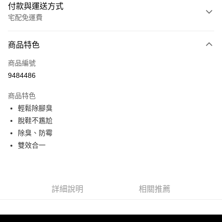
付款與運送方式
宅配免運費
付款方式
商品特色
信用卡一次付款
商品編號
LINE Pay
9484486
Apple Pay
商品特色
悠遊付
輕鬆除腳臭
脫鞋不尷尬
Google Pay
除臭、防霉
全盈+PAY
雙效合一
ATM付款
運送方式
詳細說明
相關推薦
宅配
每筆NT$80，滿NT$990(含以上)免運費