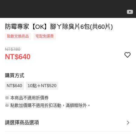
防霉專家【OK】腳ㄚ除臭片6包(共60片)
點數兌換商品
宅配免運費
NT$780
NT$640
購買方式
NT$640
10點＋NT$520
※ 本商品不適用折價券
※
點數加價購不適用折扣活動，滿額贈除外。
請選擇商品選項