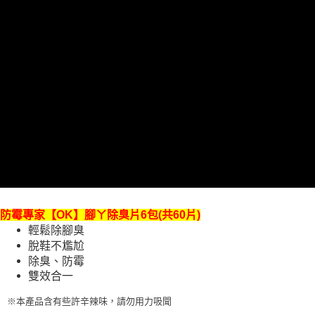
【免運費】
免運費
防霉專家【OK】腳ㄚ除臭片6包(共60片)
輕鬆除腳臭
脫鞋不尷尬
除臭、防霉
雙效合一
※本產品含有些許辛辣味，請勿用力吸聞