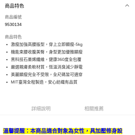
商品特色
信用卡一次付款
商品編號
LINE Pay
9530134
Apple Pay
商品特色
悠遊付
激瘦加強高腰版型，穿上立即顯瘦-5kg
機能束腰收腹美臀，身型更加優雅顯瘦
Google Pay
黑科技石墨烯纖維，健康360度全包覆
全盈+PAY
嚴選親膚柔軟材質，恆溫消臭減少靜電
美麗顯瘦完全不受限，全尺碼皆可適穿
ATM付款
MIT臺灣全程製造，安心紡織有品質
運送方式
宅配
詳細說明
相關推薦
每筆NT$80，滿NT$990(含以上)免運費
【免運費】
免運費
溫馨提醒：本商品適合對象為女性，具加壓修身設