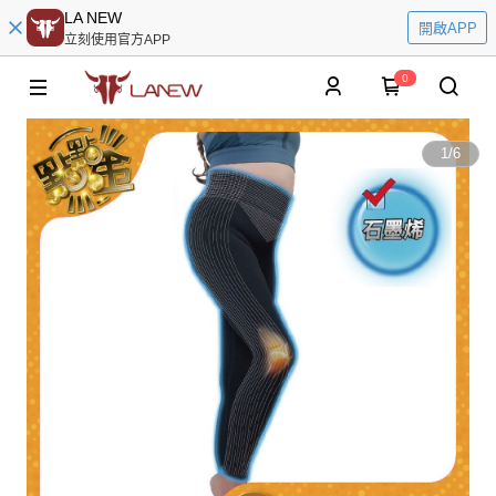
LA NEW
開啟APP
立刻使用官方APP
0
1
/
6