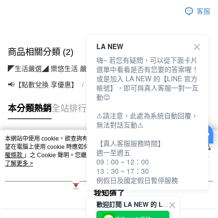
客服
LA NEW
商品相關分類 (2)
嗨~ 若您有疑問，可以從下面卡片
選單中看看是否有您要的答案喔！
◤生活嚴選◢ 樂悠生活 嚴選好物
運動休閒(運動/旅遊/配件)
或是加入 LA NEW 的【LINE 官方
📢【點數兌換 享優惠】
【10點】點點金兌換專區
帳號】，即可與真人客服一對一互
動😊
本分類熱銷
全站排行
⚠️請注意，此處為系統自動回覆，
無法對話互動⚠️
本網站中使用 cookie，欲查詢有關本網站使用 cookie 方式之詳情，及若您不希
【真人客服服務時間】
熱門標籤
望在電腦上使用 cookie 時應如何變更電腦的 cookie 設定，請參閱本網站「
隱私
週一至週五
權條款
」之 Cookie 聲明。您繼續使用本網站即表示您同意本公司得按本網站使
09：00 ~ 12：00
用條款之 Cookie 聲明使用 cookie。
了解更多 >
13：30 ~ 17：30
例假日及國定假日暫停服務
我知道了
歡迎訂閱 LA NEW 的 LINE 官方帳號