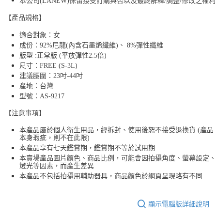
本公司(LANEW)保留接受訂購與否以及最終解釋/調整/修改之權利
【產品規格】
適合對象：女
成份：92%尼龍(內含石墨烯纖維)、 8%彈性纖維
版型 :正常版 (平放彈性2.5倍)
尺寸：FREE (S-3L)
建議腰圍：23吋-44吋
產地：台灣
型號：AS-9217
【注意事項】
本產品屬於個人衛生用品，經拆封、使用後恕不接受退換貨 (產品
本身瑕疵，則不在此限)
本產品享有七天鑑賞期，鑑賞期不等於試用期
本賣場產品圖片顏色、商品比例，可能會因拍攝角度、螢幕設定、
燈光等因素，而產生差異
本產品不包括拍攝用輔助器具，商品顏色於網頁呈現略有不同
顯示電腦版詳細說明