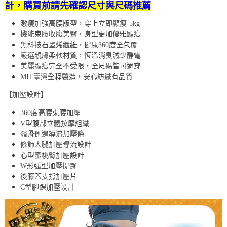
計，購買前請先確認尺寸與尺碼推薦
激瘦加強高腰版型，穿上立即顯瘦-5kg
機能束腰收腹美臀，身型更加優雅顯瘦
黑科技石墨烯纖維，健康360度全包覆
嚴選親膚柔軟材質，恆溫消臭減少靜電
美麗顯瘦完全不受限，全尺碼皆可適穿
MIT臺灣全程製造，安心紡織有品質
【加壓設計】
360度高腰束腰加壓
V型腹部立體按摩組織
髖骨側邊導流加壓條
修飾大腿加壓導流設計
心型蜜桃臀加壓設計
W形弧型加壓提臀
後膝蓋支撐加壓片
C型腳踝加壓設計