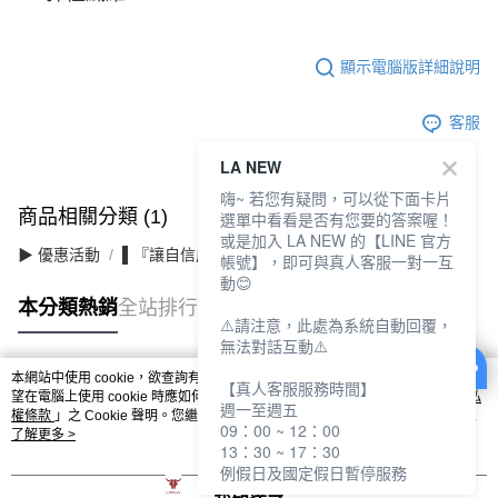
顯示電腦版詳細說明
客服
LA NEW
嗨~ 若您有疑問，可以從下面卡片
商品相關分類 (1)
選單中看看是否有您要的答案喔！
或是加入 LA NEW 的【LINE 官方
▶ 優惠活動
▌『讓自信成為日常』滿件最高3折
帳號】，即可與真人客服一對一互
動😊
本分類熱銷
全站排行
⚠️請注意，此處為系統自動回覆，
無法對話互動⚠️
本網站中使用 cookie，欲查詢有關本網站使用 cookie 方式之詳情，及若您不希
【真人客服服務時間】
熱門標籤
望在電腦上使用 cookie 時應如何變更電腦的 cookie 設定，請參閱本網站「
隱私
週一至週五
權條款
」之 Cookie 聲明。您繼續使用本網站即表示您同意本公司得按本網站使
09：00 ~ 12：00
用條款之 Cookie 聲明使用 cookie。
了解更多 >
13：30 ~ 17：30
例假日及國定假日暫停服務