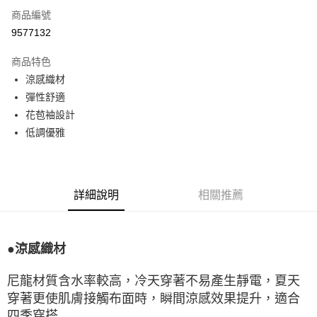
商品編號
LINE Pay
9577132
Apple Pay
商品特色
悠遊付
涼感織材
彈性舒適
Google Pay
花苞袖設計
全盈+PAY
低調優雅
ATM付款
運送方式
詳細說明
相關推薦
宅配
每筆NT$80，滿NT$990(含以上)免運費
●涼感織材
付款後門市自取
每筆NT$80，滿NT$699(含以上)免運費
尼龍材質含水率較高，冷天穿著不易產生靜電，夏天
穿著更使肌膚接觸布面時，瞬間涼感效果提升，適合
四季穿搭