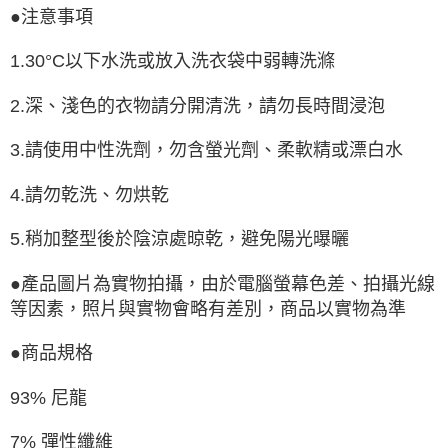
●注意事項
1.30°C以下水洗或放入洗衣袋中弱轉洗滌
2.深、淺色的衣物請分開清洗，請勿長時間浸泡
3.請使用中性洗劑，勿含螢光劑、柔軟精或漂白水
4.請勿乾洗、勿烘乾
5.稍加整型後於陰涼處晾乾，避免陽光曝曬
●
產品圖片為實物拍攝，由於電腦螢幕色差、拍攝光線
等因素，照片與實物會略有差別，商品以實物為準
●商品規格
93% 尼龍
7% 彈性纖維