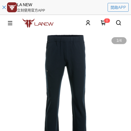
LA NEW
開啟APP
立刻使用官方APP
0
1
/
4