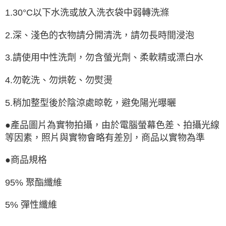
1.30°C以下水洗或放入洗衣袋中弱轉洗滌
2.深、淺色的衣物請分開清洗，請勿長時間浸泡
3.請使用中性洗劑，勿含螢光劑、柔軟精或漂白水
4.勿乾洗、勿烘乾、勿熨燙
5.稍加整型後於陰涼處晾乾，避免陽光曝曬
●產品圖片為實物拍攝，由於電腦螢幕色差、拍攝光線
等因素，照片與實物會略有差別，商品以實物為準
●商品規格
95% 聚酯纖維
5% 彈性纖維