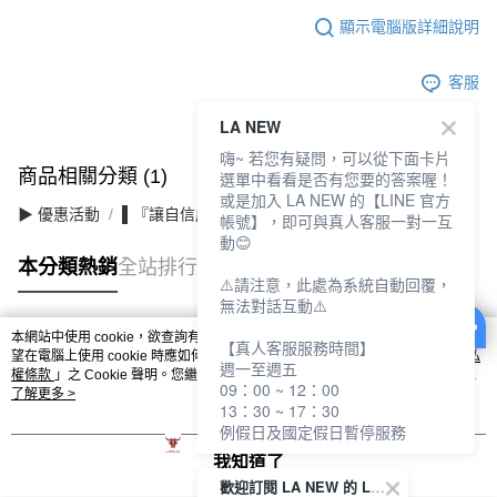
顯示電腦版詳細說明
客服
LA NEW
嗨~ 若您有疑問，可以從下面卡片
商品相關分類 (1)
選單中看看是否有您要的答案喔！
或是加入 LA NEW 的【LINE 官方
▶ 優惠活動
▌『讓自信成為日常』滿件最高3折
帳號】，即可與真人客服一對一互
動😊
本分類熱銷
全站排行
⚠️請注意，此處為系統自動回覆，
無法對話互動⚠️
本網站中使用 cookie，欲查詢有關本網站使用 cookie 方式之詳情，及若您不希
【真人客服服務時間】
熱門標籤
望在電腦上使用 cookie 時應如何變更電腦的 cookie 設定，請參閱本網站「
隱私
週一至週五
權條款
」之 Cookie 聲明。您繼續使用本網站即表示您同意本公司得按本網站使
09：00 ~ 12：00
用條款之 Cookie 聲明使用 cookie。
了解更多 >
13：30 ~ 17：30
例假日及國定假日暫停服務
我知道了
歡迎訂閱 LA NEW 的 LINE 官方帳號