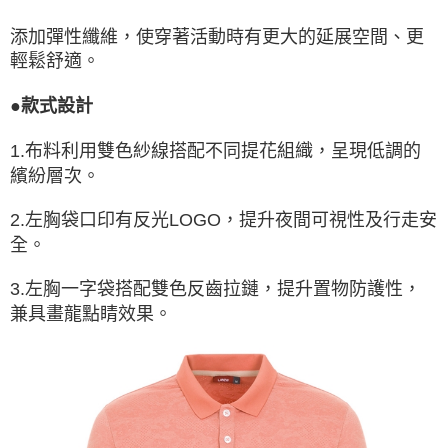
添加彈性纖維，使穿著活動時有更大的延展空間、更
輕鬆舒適。
●款式設計
1.布料利用雙色紗線搭配不同提花組織，呈現低調的
繽紛層次。
2.左胸袋口印有反光LOGO，提升夜間可視性及行走安
全。
3.左胸一字袋搭配雙色反齒拉鏈，提升置物防護性，
兼具畫龍點睛效果。