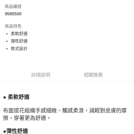
商品編號
LINE Pay
9580500
Apple Pay
商品特色
悠遊付
柔軟舒適
彈性舒適
Google Pay
款式設計
全盈+PAY
ATM付款
詳細說明
相關推薦
運送方式
宅配
● 柔軟舒適
每筆NT$80，滿NT$990(含以上)免運費
付款後門市自取
布面提花組織手感細緻、觸感柔滑，減輕對皮膚的摩
每筆NT$80，滿NT$699(含以上)免運費
擦，穿著更為舒適。
●彈性舒適