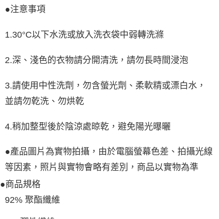
●
注意事項
1.30°C以下水洗或放入洗衣袋中弱轉洗滌
2.深、淺色的衣物請分開清洗，請勿長時間浸泡
3.請使用中性洗劑，勿含螢光劑、柔軟精或漂白水，
並請勿乾洗、勿烘乾
4.稍加整型後於陰涼處晾乾，避免陽光曝曬
●產品圖片為實物拍攝，由於電腦螢幕色差、拍攝光線
等因素，照片與實物會略有差別，商品以實物為準
●商品規格
92% 聚酯纖維