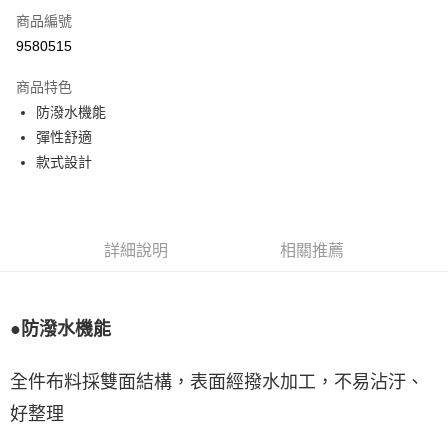
商品編號
LINE Pay
9580515
Apple Pay
商品特色
悠遊付
防潑水機能
彈性舒適
Google Pay
款式設計
全盈+PAY
ATM付款
詳細說明
相關推薦
運送方式
宅配
每筆NT$80，滿NT$990(含以上)免運費
●防潑水機能
付款後門市自取
全件布料採雙面結構，表面經撥水加工，不易沾汙、
每筆NT$80，滿NT$699(含以上)免運費
好整理