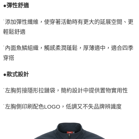
●彈性舒適
˙添加彈性纖維，使穿著活動時有更大的延展空間、更
輕鬆舒適
˙內面魚鱗組織，觸感柔潤蓬鬆，厚薄適中，適合四季
穿搭
●款式設計
˙左胸剪接隱形拉鏈袋，簡約設計中提供置物實用性
˙左胸側印刷配色LOGO，低調又不失品牌辨識度