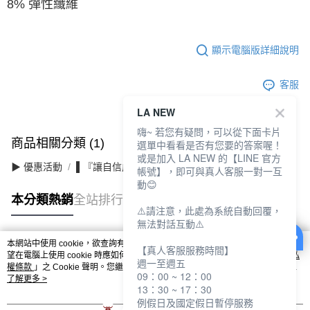
8% 彈性纖維
顯示電腦版詳細說明
客服
LA NEW
嗨~ 若您有疑問，可以從下面卡片
商品相關分類 (1)
選單中看看是否有您要的答案喔！
或是加入 LA NEW 的【LINE 官方
▶ 優惠活動
▌『讓自信成為日常』滿件最高3折
帳號】，即可與真人客服一對一互
動😊
本分類熱銷
全站排行
⚠️請注意，此處為系統自動回覆，
無法對話互動⚠️
本網站中使用 cookie，欲查詢有關本網站使用 cookie 方式之詳情，及若您不希
【真人客服服務時間】
熱門標籤
望在電腦上使用 cookie 時應如何變更電腦的 cookie 設定，請參閱本網站「
隱私
週一至週五
權條款
」之 Cookie 聲明。您繼續使用本網站即表示您同意本公司得按本網站使
09：00 ~ 12：00
用條款之 Cookie 聲明使用 cookie。
了解更多 >
13：30 ~ 17：30
例假日及國定假日暫停服務