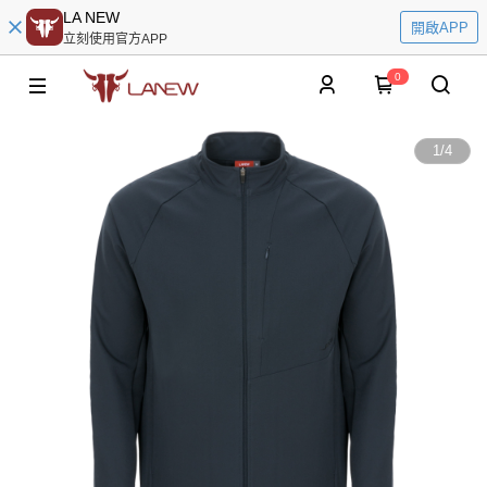
LA NEW
開啟APP
立刻使用官方APP
0
1
/
4