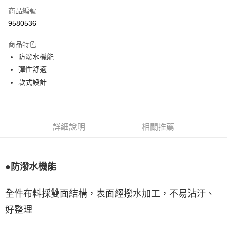
商品編號
LINE Pay
9580536
Apple Pay
商品特色
悠遊付
防潑水機能
彈性舒適
Google Pay
款式設計
全盈+PAY
ATM付款
詳細說明
相關推薦
運送方式
宅配
每筆NT$80，滿NT$990(含以上)免運費
●防潑水機能
付款後門市自取
全件布料採雙面結構，表面經撥水加工，不易沾汙、
每筆NT$80，滿NT$699(含以上)免運費
好整理