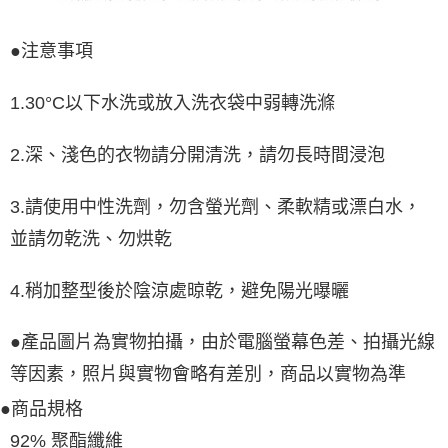
●
注意事項
1.30°C以下水洗或放入洗衣袋中弱轉洗滌
2.深、淺色的衣物請分開清洗，請勿長時間浸泡
3.請使用中性洗劑，勿含螢光劑、柔軟精或漂白水，
並請勿乾洗、勿烘乾
4.稍加整型後於陰涼處晾乾，避免陽光曝曬
●產品圖片為實物拍攝，由於電腦螢幕色差、拍攝光線
等因素，照片與實物會略有差別，商品以實物為準
●商品規格
92% 聚酯纖維