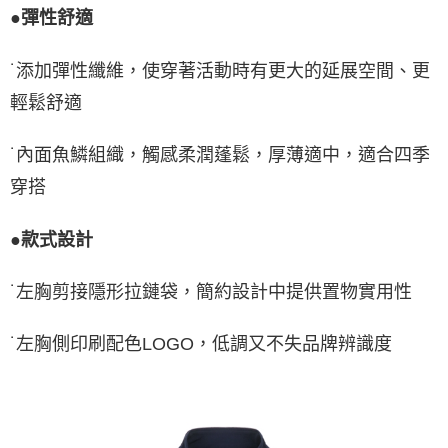
●彈性舒適
˙添加彈性纖維，使穿著活動時有更大的延展空間、更
輕鬆舒適
˙內面魚鱗組織，觸感柔潤蓬鬆，厚薄適中，適合四季
穿搭
●款式設計
˙左胸剪接隱形拉鏈袋，簡約設計中提供置物實用性
˙左胸側印刷配色LOGO，低調又不失品牌辨識度