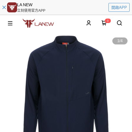
LA NEW
開啟APP
立刻使用官方APP
0
1
/
4