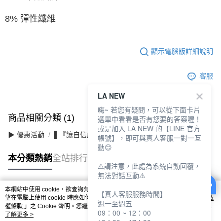
8% 彈性纖維
顯示電腦版詳細說明
客服
LA NEW
嗨~ 若您有疑問，可以從下面卡片
商品相關分類 (1)
選單中看看是否有您要的答案喔！
或是加入 LA NEW 的【LINE 官方
▶ 優惠活動
▌『讓自信成為日常』滿件最高3折
帳號】，即可與真人客服一對一互
動😊
本分類熱銷
全站排行
⚠️請注意，此處為系統自動回覆，
無法對話互動⚠️
本網站中使用 cookie，欲查詢有關本網站使用 cookie 方式之詳情，及若您不希
【真人客服服務時間】
熱門標籤
望在電腦上使用 cookie 時應如何變更電腦的 cookie 設定，請參閱本網站「
隱私
週一至週五
權條款
」之 Cookie 聲明。您繼續使用本網站即表示您同意本公司得按本網站使
09：00 ~ 12：00
用條款之 Cookie 聲明使用 cookie。
了解更多 >