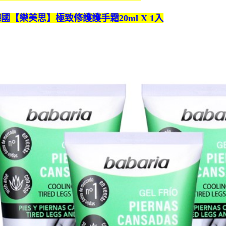
德國【樂美思】極致修護護手霜20ml X 1入