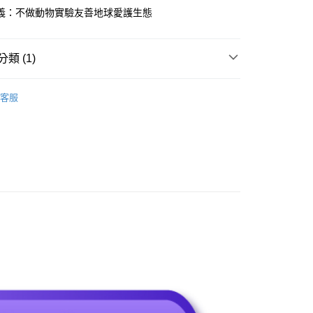
義：不做動物實驗友善地球愛護生態
類 (1)
0，滿NT$990(含以上)免運費
◢ 樂悠生活 嚴選好物
個人護理(美保/清潔/用品)
】
客服