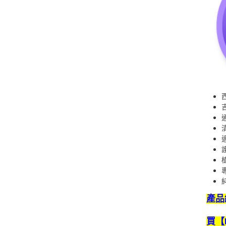
產品
買【b