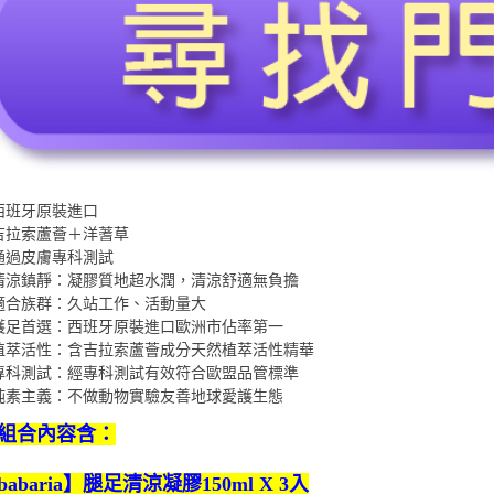
西班牙原裝進口
吉拉索蘆薈＋洋蓍草
通過皮膚專科測試
清涼鎮靜：凝膠質地超水潤，清涼舒適無負擔
適合族群：久站工作、活動量大
護足首選：西班牙原裝進口歐洲市佔率第一
植萃活性：含吉拉索蘆薈成分天然植萃活性精華
專科測試：經專科測試有效符合歐盟品管標準
純素主義：不做動物實驗友善地球愛護生態
組合內容含：
abaria】腿足清涼凝膠150ml X 3入