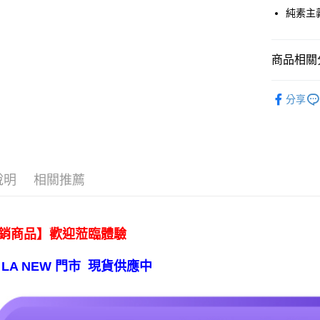
純素主
運送方式
宅配
商品相關分
每筆NT$8
◤生活嚴選
【免運費
分享
免運費
說明
相關推薦
銷商品】歡迎蒞臨體驗
 LA NEW 門市 現貨供應中