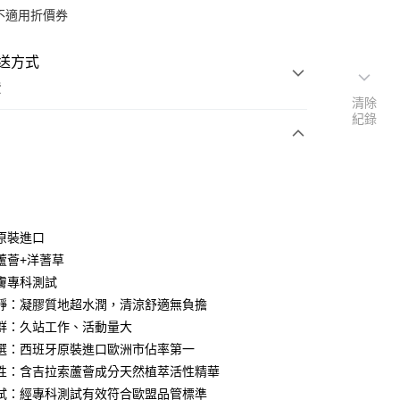
不適用折價券
送方式
費
清除
紀錄
次付款
原裝進口
蘆薈+洋蓍草
膚專科測試
y
靜：凝膠質地超水潤，清涼舒適無負擔
群：久站工作、活動量大
選：西班牙原裝進口歐洲市佔率第一
性：含吉拉索蘆薈成分天然植萃活性精華
試：經專科測試有效符合歐盟品管標準