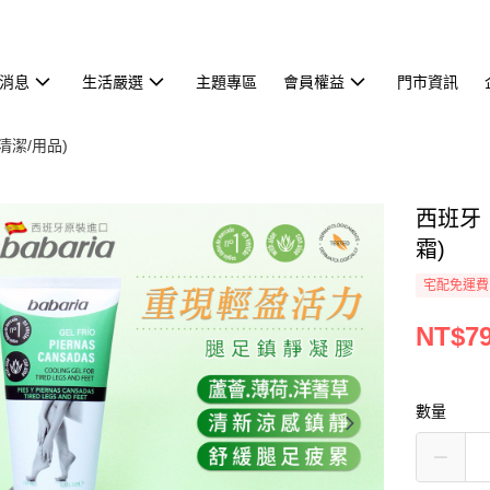
消息
生活嚴選
主題專區
會員權益
門市資訊
清潔/用品)
西班牙【
霜)
宅配免運費
NT$7
數量