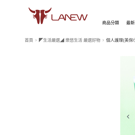
商品分類
最新
首頁
◤生活嚴選◢ 樂悠生活 嚴選好物
個人護理(美保/