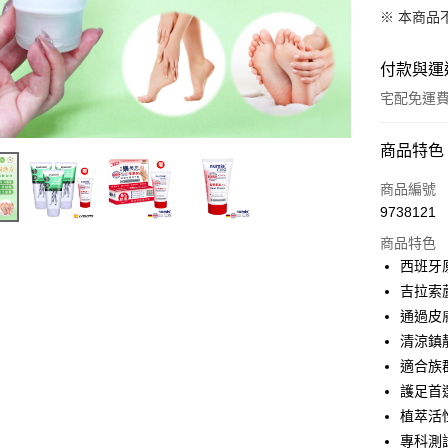
※ 本商品
付款與運
宅配免運
付款方式
商品特色
信用卡一
商品編號
9738121
LINE Pay
商品特色
Apple Pay
西班牙
吉拉索
悠遊付
通過皮
Google Pa
清涼鎮
適合族
全盈+PAY
護足首
ATM付款
植萃活
專科測