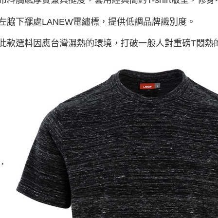
 左脇下襬處LANEW電繡標，提供低調品牌識別度。
 此款選料因應台灣濕熱的環境，打破一般人對重磅T悶熱