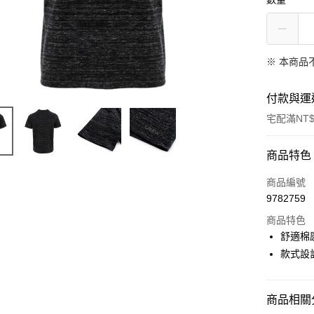
※ 本商品
付款與運
宅配滿NT$
付款方式
商品特色
信用卡一
商品編號
9782759
LINE Pay
商品特色
Apple Pay
舒適棉
款式設
悠遊付
Google Pa
商品相關分
全盈+PAY