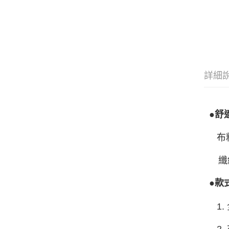
詳細
●舒
布料
纖維
●款
1.
2.