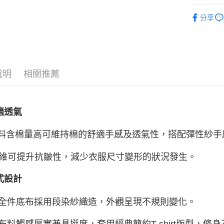
▶ 優惠活
ATM付款
分享
運送方式
宅配
說明
相關推薦
每筆NT$8
付款後門
適透氣
每筆NT$8
含棉量高可維持棉的舒適手感及透氣性，搭配彈性紗手
可提升抗皺性，減少衣服尺寸變形的狀況發生。
式設計
 全件底布採用段染紗織造，外觀呈現不規則變化。
 布料觸感厚實兼具挺度，套用經典簡約T-shirt版型，修