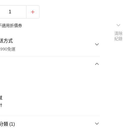
不適用折價券
清除
紀錄
送方式
990免運
次付款
感
計
y
類 (1)