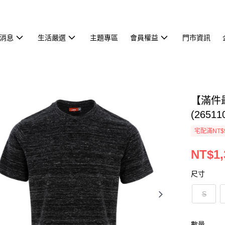
消息
生活嚴選
主題專區
會員權益
門市資訊
【滿件最
(26511
宅配滿NT$
NT$1,
尺寸
S
數量