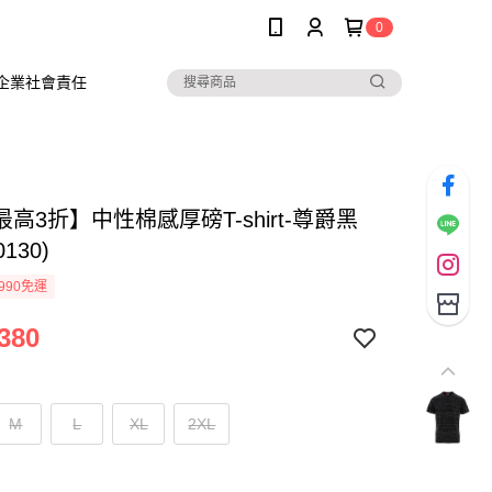
0
企業社會責任
高3折】中性棉感厚磅T-shirt-尊爵黑
0130)
990免運
380
M
L
XL
2XL