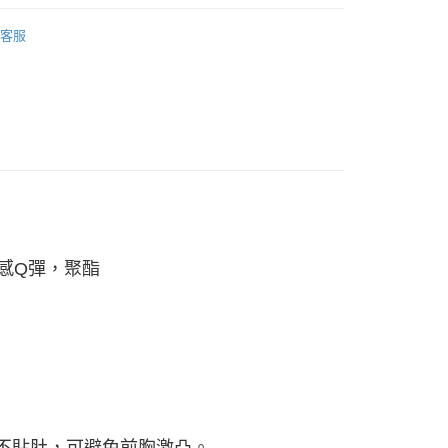
動
▌『讓自信成為日常』滿件最高3折
客服
0，滿NT$990(含以上)免運費
市自取
0，滿NT$699(含以上)免運費
感Q彈，聚酯
身不貼肚，
可避免前胸激凸。