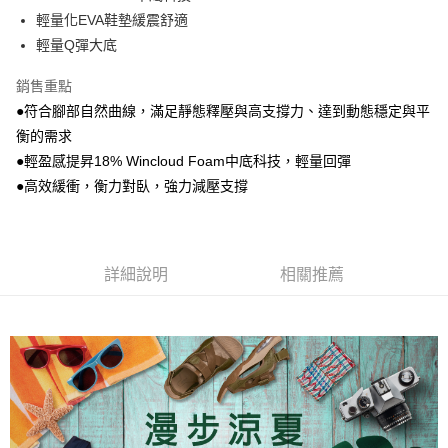
輕量化EVA鞋墊緩震舒適
輕量Q彈大底
銷售重點
●符合腳部自然曲線，滿足靜態釋壓與高支撐力、達到動態穩定與平
衡的需求
●輕盈感提昇18% Wincloud Foam中底科技，輕量回彈
●高效緩衝，衡力對臥，強力減壓支撐
詳細說明
相關推薦