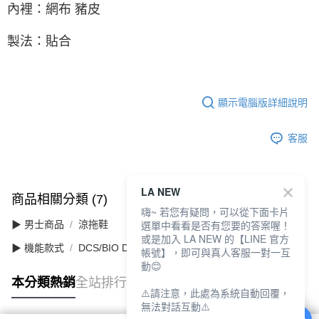
內裡：網布 豬皮
製法：貼合
顯示電腦版詳細說明
客服
LA NEW
商品相關分類 (7)
查看全部
嗨~ 若您有疑問，可以從下面卡片
選單中看看是否有您要的答案喔！
▶ 男士商品
涼拖鞋
或是加入 LA NEW 的【LINE 官方
▶ 機能款式
DCS/BIO DCS 舒適動能
帳號】，即可與真人客服一對一互
動😊
本分類熱銷
全站排行
⚠️請注意，此處為系統自動回覆，
無法對話互動⚠️