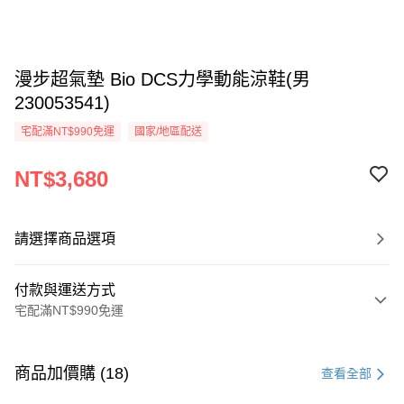
漫步超氣墊 Bio DCS力學動能涼鞋(男
230053541)
宅配滿NT$990免運
國家/地區配送
NT$3,680
請選擇商品選項
付款與運送方式
宅配滿NT$990免運
付款方式
信用卡一次付款
商品加價購 (18)
查看全部