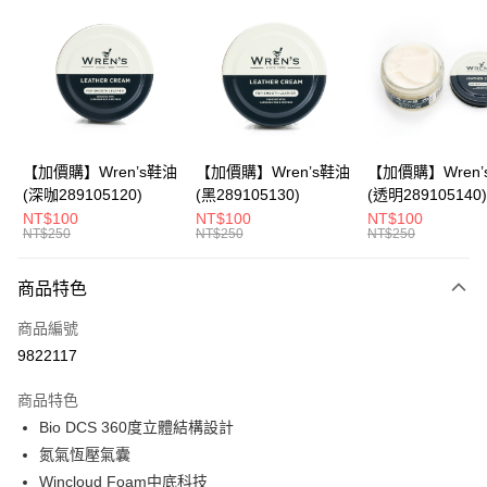
LINE Pay
Apple Pay
悠遊付
Google Pay
全盈+PAY
【加價購】Wren’s鞋油
【加價購】Wren’s鞋油
【加價購】Wren’
(深咖289105120)
(黑289105130)
(透明289105140)
ATM付款
NT$100
NT$100
NT$100
NT$250
NT$250
NT$250
運送方式
商品特色
宅配
每筆NT$80，滿NT$990(含以上)免運費
商品編號
9822117
付款後門市自取
每筆NT$80，滿NT$699(含以上)免運費
商品特色
Bio DCS 360度立體結構設計
跨境配送 港澳、新馬
查看運費
氮氣恆壓氣囊
Wincloud Foam中底科技