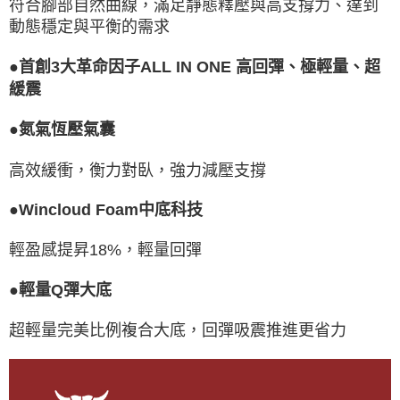
符合腳部自然曲線，滿足靜態釋壓與高支撐力、達到
動態穩定與平衡的需求
●首創3大革命因子ALL IN ONE 高回彈、極輕量、超
緩震
●氮氣恆壓氣囊
高效緩衝，衡力對臥，強力減壓支撐
●Wincloud Foam中底科技
輕盈感提昇18%，輕量回彈
●輕量Q彈大底
超輕量完美比例複合大底，回彈吸震推進更省力