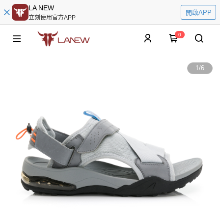
LA NEW
開啟APP
立刻使用官方APP
0
1
/
6