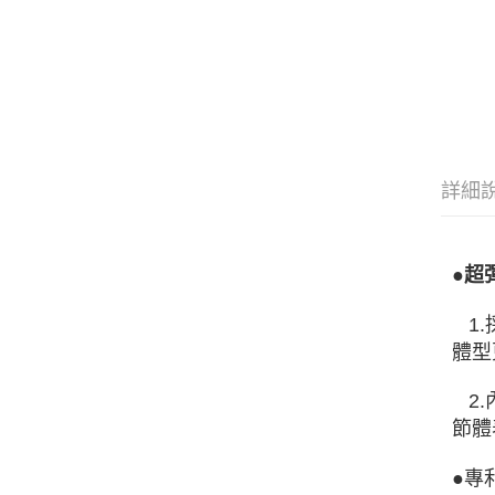
詳細
●超
1.
體型
2.
節體
●專