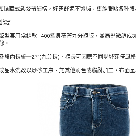
隱藏式鬆緊帶結構，好穿舒適不緊繃，更能服貼各種腰
型設計
 版型套用常銷款─400塑身窄管九分褲版，並局部微調成
條。
 各段內長統一27"(九分長)，褲長可因應不同場域穿搭風
 成品水洗改以炒砂工序、無其他刷色或貓鬚加工，布面