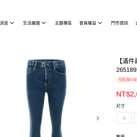
消息
生活嚴選
主題專區
會員權益
門市資訊
【滿件
265189
宅配滿NT$
NT$2,
尺寸
S
數量