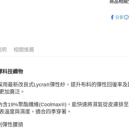
商品相關分
ATM付款
▶ 優惠活
分享
運送方式
宅配
每筆NT$8
說明
相關推薦
付款後門
每筆NT$8
彈科技織物
採用最新改良式Lycra®彈性紗，提升布料的彈性回復
更加廣泛。
內含19%聚酯纖維(Coolmax®)，能快速將濕氣從皮膚
表溫度與濕度，適合四季穿著。
利彈性腰頭