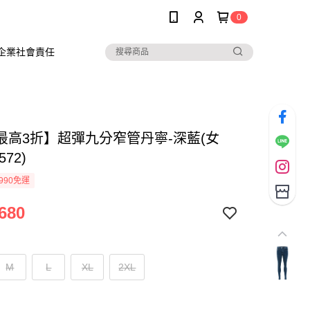
0
企業社會責任
最高3折】超彈九分窄管丹寧-深藍(女
572)
990免運
680
M
L
XL
2XL