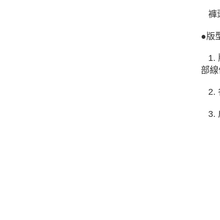
褲頭
●版
1.
部線
2.
3.