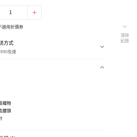
不適用折價券
清除
紀錄
送方式
990免運
次付款
技織物
性腰頭
計
y