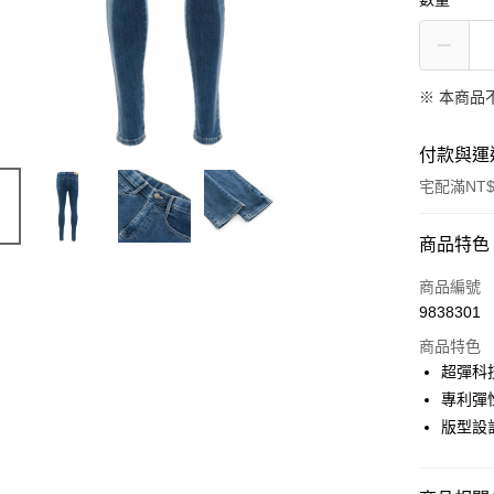
※ 本商品
付款與運
宅配滿NT$
付款方式
商品特色
信用卡一
商品編號
9838301
LINE Pay
商品特色
Apple Pay
超彈科
專利彈
悠遊付
版型設
Google Pa
全盈+PAY