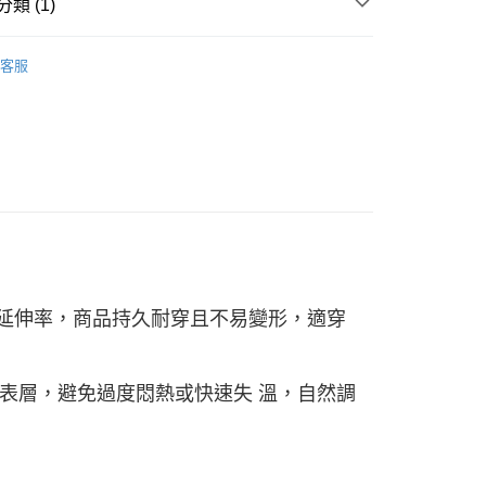
類 (1)
動
▌『讓自信成為日常』滿件最高3折
客服
0，滿NT$990(含以上)免運費
市自取
0，滿NT$699(含以上)免運費
率及延伸率，商品持久耐穿且不易變形，適穿
排至表層，避免過度悶熱或快速失 溫，自然調