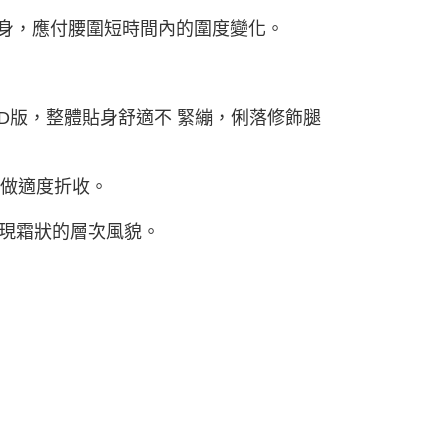
身，應付腰圍短時間內的圍度變化。
3D版，整體貼身舒適不 緊繃，俐落修飾腿
格做適度折收。
呈現霜狀的層次風貌。