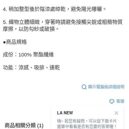
4. 稍加整型後於陰涼處晾乾，避免陽光曝曬。
5. 織物立體細緻，穿著時請避免接觸尖銳或粗糙物質
摩擦，以防勾紗或破損。
●商品規格
成份：100% 聚酯纖維
功能：涼感、吸排、速乾
顯示電腦版詳細說明
客服
LA NEW
嗨~ 若您有疑問，可以從下面卡片
商品相關分類 (1)
選單中看看是否有您要的答案喔！