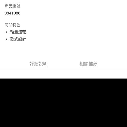
商品編號
LINE Pay
9841088
Apple Pay
商品特色
悠遊付
輕量速乾
款式設計
Google Pay
全盈+PAY
ATM付款
詳細說明
相關推薦
運送方式
宅配
每筆NT$80，滿NT$990(含以上)免運費
付款後門市自取
每筆NT$80，滿NT$699(含以上)免運費