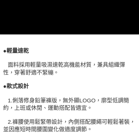
●輕量速乾
面料採用輕量吸濕速乾高機能材質，兼具組織彈
性，穿著舒適不緊繃。
●款式設計
1.俐落修身鉛筆褲版，無外顯LOGO，廓型低調簡
約，上班或休閒、運動搭配皆適宜。
2.褲腰使用鬆緊帶設計，內側搭配腰繩可輕鬆著裝，
並因應短時間腰圍變化做適度調節。