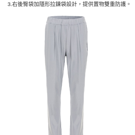
3.右後臀袋加隱形拉鍊袋設計，提供置物雙重防護。