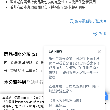
鑑賞期內需保持商品及包裝的完整性，以免產生整新費用
若非商品本身瑕疵而退貨，將視情況酌收整新費用
顯示電腦版詳細說明
客服
LA NEW
商品相關分類 (2)
嗨~ 若您有疑問，可以從下面卡片
選單中看看是否有您要的答案喔！
◤生活嚴選◢ 樂悠生活 嚴選好物
優質家電(3C/視聽/廚電)
或是加入 LA NEW 的【LINE 官方
📢【點數兌換 享優惠】
【10點】點點金兌換專區
帳號】，即可與真人客服一對一互
動😊
本分類熱銷
全站排行
⚠️請注意，此處為系統自動回覆，
無法對話互動⚠️
本網站中使用 cookie，欲查詢有關本網站使用 cookie 方式之詳情，及若您不希
【真人客服服務時間】
熱門標籤
望在電腦上使用 cookie 時應如何變更電腦的 cookie 設定，請參閱本網站「
隱私
週一至週五
權條款
」之 Cookie 聲明。您繼續使用本網站即表示您同意本公司得按本網站使
09：00 ~ 12：00