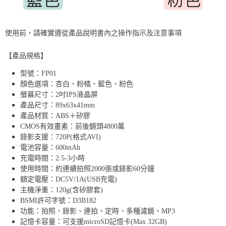
使用前，請確實遵從產品說明書內之操作指示及注意事項
【產品規格】
型號：FP01
顏色選項：杏白、粉橘、藍色、粉色
螢幕尺寸：2吋IPS液晶屏
產品尺寸：89x63x41mm
產品材質：ABS＋矽膠
CMOS有效畫素：前後鏡頭4800萬
錄影支援：720P(格式AVI)
電池容量：600mAh
充電時間：2.5-3小時
使用時間：約連續拍照2000張或錄影60分鐘
額定電壓：DC5V/1A(USB充電)
主機淨重：120g(含矽膠套)
BSMI許可字號：D3B182
功能：拍照、錄影、連拍、定時、多種濾鏡、MP3
記憶卡容量：可支援microSD記憶卡(Max 32GB)