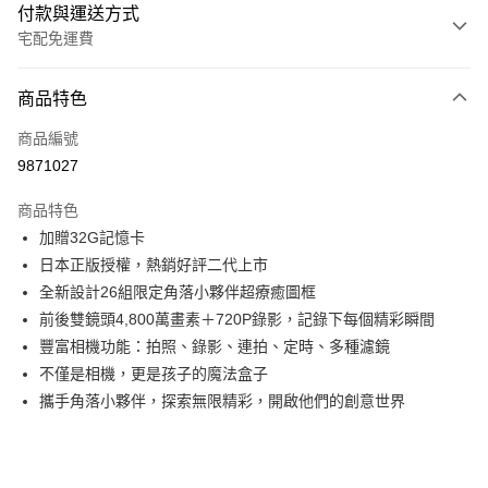
付款與運送方式
宅配免運費
付款方式
商品特色
信用卡一次付款
商品編號
LINE Pay
9871027
Apple Pay
商品特色
悠遊付
加贈32G記憶卡
日本正版授權，熱銷好評二代上市
Google Pay
全新設計26組限定角落小夥伴超療癒圖框
全盈+PAY
前後雙鏡頭4,800萬畫素＋720P錄影，記錄下每個精彩瞬間
豐富相機功能：拍照、錄影、連拍、定時、多種濾鏡
ATM付款
不僅是相機，更是孩子的魔法盒子
攜手角落小夥伴，探索無限精彩，開啟他們的創意世界
運送方式
宅配
每筆NT$80，滿NT$990(含以上)免運費