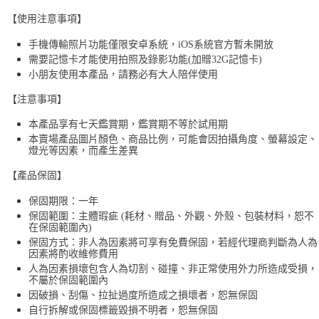
【使用注意事項】
手機傳輸照片功能僅限安卓系統，iOS系統官方暫未開放
需要記憶卡才能使用拍照及錄影功能(加贈32G記憶卡)
小朋友使用本產品，請務必有大人陪伴使用
【注意事項】
本產品享有七天鑑賞期，鑑賞期不等於試用期
本賣場產品圖片顏色、商品比例，可能會因拍攝角度、螢幕設定、
燈光等因素，而產生差異
【產品保固】
保固期限：一年
保固範圍：主體瑕疵 (耗材、贈品、外觀、外殼、包裝材料，恕不
在保固範圍內)
保固方式：非人為因素將可享有免費保固，若經代理商判斷為人為
因素將酌收維修費用
人為因素損壞包含人為切割、碰撞、非正常使用外力所造成受損，
不屬於保固範圍內
因破損、刮傷、拉扯過度所造成之損壞者，恕無保固
自行拆解或保固標籤毀損不明者，恕無保固