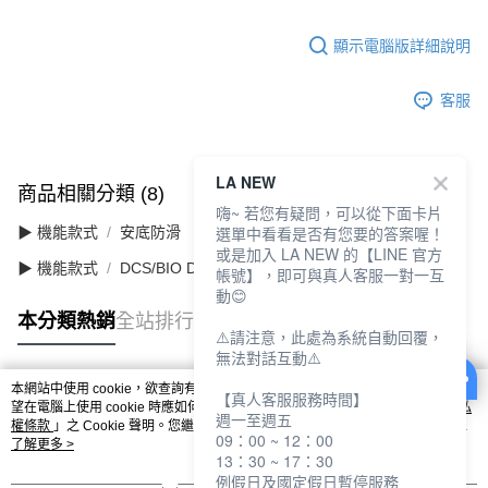
顯示電腦版詳細說明
客服
LA NEW
商品相關分類 (8)
查看全部
嗨~ 若您有疑問，可以從下面卡片
選單中看看是否有您要的答案喔！
▶ 機能款式
安底防滑
或是加入 LA NEW 的【LINE 官方
▶ 機能款式
DCS/BIO DCS 舒適動能
帳號】，即可與真人客服一對一互
動😊
本分類熱銷
全站排行
⚠️請注意，此處為系統自動回覆，
無法對話互動⚠️
本網站中使用 cookie，欲查詢有關本網站使用 cookie 方式之詳情，及若您不希
【真人客服服務時間】
熱門標籤
望在電腦上使用 cookie 時應如何變更電腦的 cookie 設定，請參閱本網站「
隱私
週一至週五
權條款
」之 Cookie 聲明。您繼續使用本網站即表示您同意本公司得按本網站使
09：00 ~ 12：00
用條款之 Cookie 聲明使用 cookie。
了解更多 >
13：30 ~ 17：30
例假日及國定假日暫停服務