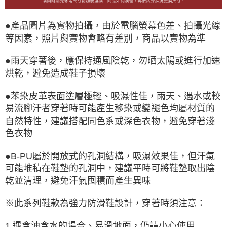
●產品圖片為實物拍攝，由於電腦螢幕色差、拍攝光線
等因素，照片與實物會略有差別，商品以實物為準
●雨天穿著後，應保持通風陰乾，勿晒太陽或進行加速
烘乾，避免造成鞋子損壞
●苯染皮革表面塗層極輕、吸濕性佳，雨天、遇水或較
易流腳汗者穿著時可能產生移染或變褪色均屬材質的
自然特性，建議搭配同色系或深色衣物，避免穿著淺
色衣物
●B-PU屬於開放式的孔洞結構，吸濕效果佳，但汗氣
可能堆積在鞋墊的孔洞中，建議平時可將鞋墊取出陰
乾並清理，避免汗氣囤積而產生異味
※此系列鞋款為強力防滑鞋設計，穿著時須注意：
1.遇含油含水的場合、易滑地面，仍請小心使用