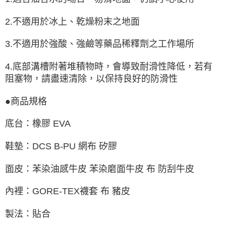
2.不適用於冰上、乾燥粉末之地面
3.不適用於強酸、強鹼等藥品稀釋劑之工作場所
4.底部溝槽附著堆積物時，會導致耐滑性降低，若有
阻塞物，請盡速清除，以保持良好的防滑性
●商品規格
底台：橡膠 EVA
鞋墊：DCS B-PU 網布 矽膠
面皮：苯染油感牛皮 苯染磨面牛皮 布 防刮牛皮
內裡：GORE-TEX襪套 布 豬皮
製法：貼合