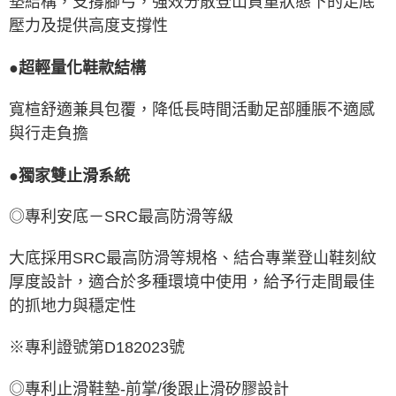
墊結構，支撐腳弓，強效分散登山負重狀態下的足底
壓力及提供高度支撐性
●超輕量化鞋款結構
寬楦舒適兼具包覆，降低長時間活動足部腫脹不適感
與行走負擔
●獨家雙止滑系統
◎專利安底－SRC最高防滑等級
大底採用SRC最高防滑等規格、結合專業登山鞋刻紋
厚度設計，適合於多種環境中使用，給予行走間最佳
的抓地力與穩定性
※專利證號第D182023號
◎專利止滑鞋墊-前掌/後跟止滑矽膠設計