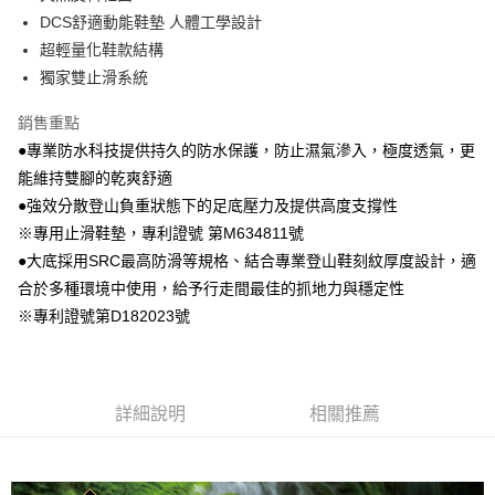
DCS舒適動能鞋墊 人體工學設計
超輕量化鞋款結構
獨家雙止滑系統
銷售重點
●專業防水科技提供持久的防水保護，防止濕氣滲入，極度透氣，更
能維持雙腳的乾爽舒適
●強效分散登山負重狀態下的足底壓力及提供高度支撐性
※專用止滑鞋墊，專利證號 第M634811號
●大底採用SRC最高防滑等規格、結合專業登山鞋刻紋厚度設計，適
合於多種環境中使用，給予行走間最佳的抓地力與穩定性
※專利證號第D182023號
詳細說明
相關推薦