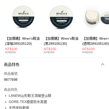
LINE Pay
Apple Pay
悠遊付
Google Pay
全盈+PAY
【加價購】Wren’s鞋油
【加價購】Wren’s鞋油
【加價購】Wren’
(深咖289105120)
(黑289105130)
(透明289105140)
ATM付款
NT$100
NT$100
NT$100
NT$250
NT$250
NT$250
運送方式
商品特色
宅配
每筆NT$80，滿NT$990(含以上)免運費
商品編號
9877698
付款後門市自取
每筆NT$80，滿NT$699(含以上)免運費
商品特色
LANEW山形鞋王頂級登山鞋
跨境配送 港澳、新馬
查看運費
GORE-TEX極度防水首選
天然皮料鞋面