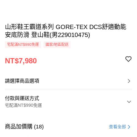
山形鞋王霸道系列 GORE-TEX DCS舒適動能
安底防滑 登山鞋(男229010475)
宅配滿NT$990免運
國家/地區配送
NT$7,980
請選擇商品選項
付款與運送方式
宅配滿NT$990免運
付款方式
信用卡一次付款
商品加價購 (18)
查看全部