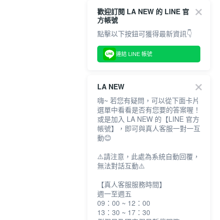
歡迎訂閱 LA NEW 的 LINE 官
方帳號
點擊以下按鈕可獲得最新資訊👇
連結 LINE 帳號
LA NEW
嗨~ 若您有疑問，可以從下面卡片
選單中看看是否有您要的答案喔！
或是加入 LA NEW 的【LINE 官方
帳號】，即可與真人客服一對一互
動😊
⚠️請注意，此處為系統自動回覆，
無法對話互動⚠️
【真人客服服務時間】
週一至週五
09：00 ~ 12：00
13：30 ~ 17：30