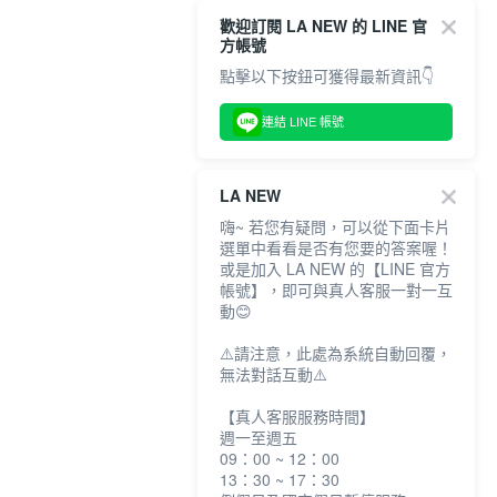
歡迎訂閱 LA NEW 的 LINE 官
方帳號
點擊以下按鈕可獲得最新資訊👇
連結 LINE 帳號
LA NEW
嗨~ 若您有疑問，可以從下面卡片
選單中看看是否有您要的答案喔！
或是加入 LA NEW 的【LINE 官方
帳號】，即可與真人客服一對一互
動😊
⚠️請注意，此處為系統自動回覆，
無法對話互動⚠️
【真人客服服務時間】
週一至週五
09：00 ~ 12：00
13：30 ~ 17：30