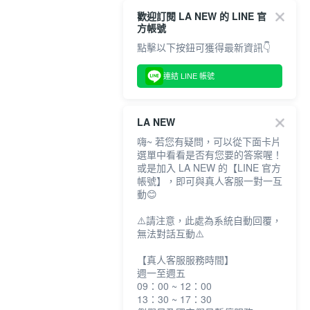
歡迎訂閱 LA NEW 的 LINE 官
方帳號
點擊以下按鈕可獲得最新資訊👇
連結 LINE 帳號
LA NEW
嗨~ 若您有疑問，可以從下面卡片
選單中看看是否有您要的答案喔！
或是加入 LA NEW 的【LINE 官方
帳號】，即可與真人客服一對一互
動😊
⚠️請注意，此處為系統自動回覆，
無法對話互動⚠️
【真人客服服務時間】
週一至週五
09：00 ~ 12：00
13：30 ~ 17：30